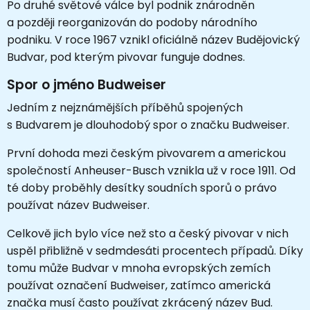
Po druhé světové válce byl podnik znárodněn
a později reorganizován do podoby národního
podniku. V roce 1967 vznikl oficiálně název Budějovický
Budvar, pod kterým pivovar funguje dodnes.
Spor o jméno Budweiser
Jedním z nejznámějších příběhů spojených
s Budvarem je dlouhodobý spor o značku Budweiser.
První dohoda mezi českým pivovarem a americkou
společností
Anheuser-Busch
vznikla už v roce 1911. Od
té doby proběhly desítky soudních sporů o právo
používat název Budweiser.
Celkově jich bylo více než sto a český pivovar v nich
uspěl přibližně v sedmdesáti procentech případů. Díky
tomu může Budvar v mnoha evropských zemích
používat označení Budweiser, zatímco americká
značka musí často používat zkrácený název Bud.