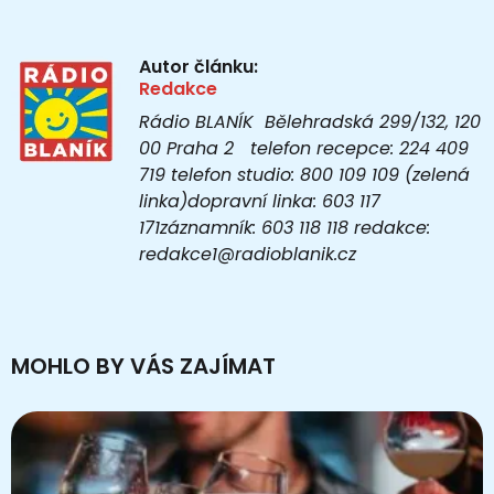
Autor článku:
Redakce
Rádio BLANÍK Bělehradská 299/132, 120
00 Praha 2 telefon recepce: 224 409
719 telefon studio: 800 109 109 (zelená
linka)dopravní linka: 603 117
171záznamník: 603 118 118 redakce:
redakce1@radioblanik.cz
MOHLO BY VÁS ZAJÍMAT