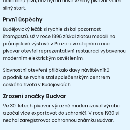
hektolitrů piva, což byl na nově vzniklý pivovar velmi
silný start.
První úspěchy
Budějovický ležák si rychle získal pozornost
štamgastů. Už v roce 1896 získal zlatou medaili na
průmyslové výstavě v Praze a ve stejném roce
pivovar otevřel reprezentativní restauraci vybavenou
moderním elektrickým osvětlením.
Slavnostní otevření přilákalo davy návštěvníků
a podnik se rychle stal společenským centrem
českého života v Budějovicích.
Zrození značky Budvar
Ve 30. letech pivovar výrazně modernizoval výrobu
a začal více exportovat do zahraničí. V roce 1930 si
nechal zaregistrovat ochrannou známku Budvar.