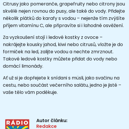
Citrusy jako pomeranče, grapefruity nebo citrony jsou
skvělé nejen rovnou do pusy, ale také do vody. Přidejte
několik plátků do karafy s vodou – nejenže tím zvýšíte
příjem vitamínu C, ale připravíte si i lahodné osvěžení.
Za vyzkoušení stojí i ledové kostky z ovoce –
nakrájejte kousky jahod, kiwi nebo citrusů, vložte je do
formiček na led, zalijte vodou a nechte zmrznout.
Takové ledové kostky můžete přidat do vody nebo
domácí limonády.
Ať už si je dopřejete k snídani s müsli, jako svačinu na
cestu, nebo součást večerního salátu, jedno je jisté –
vaše tělo vám poděkuje.
Autor článku:
Redakce