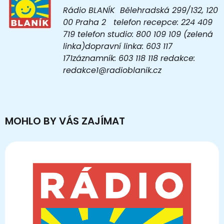
Rádio BLANÍK Bělehradská 299/132, 120
00 Praha 2 telefon recepce: 224 409
719 telefon studio: 800 109 109 (zelená
linka)dopravní linka: 603 117
171záznamník: 603 118 118 redakce:
redakce1@radioblanik.cz
MOHLO BY VÁS ZAJÍMAT