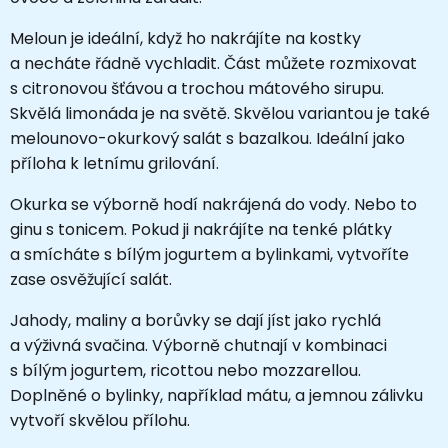
Meloun je ideální, když ho nakrájíte na kostky
a necháte řádně vychladit. Část můžete rozmixovat
s citronovou šťávou a trochou mátového sirupu.
Skvělá limonáda je na světě. Skvělou variantou je také
melounovo-okurkový salát s bazalkou. Ideální jako
příloha k letnímu grilování.
Okurka se výborně hodí nakrájená do vody. Nebo to
ginu s tonicem. Pokud ji nakrájíte na tenké plátky
a smícháte s bílým jogurtem a bylinkami, vytvoříte
zase osvěžující salát.
Jahody, maliny a borůvky se dají jíst jako rychlá
a výživná svačina. Výborně chutnají v kombinaci
s bílým jogurtem, ricottou nebo mozzarellou.
Doplněné o bylinky, například mátu, a jemnou zálivku
vytvoří skvělou přílohu.