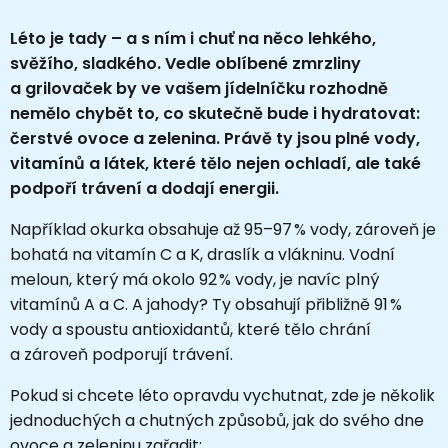
Léto je tady – a s ním i chuť na něco lehkého,
svěžího, sladkého. Vedle oblíbené zmrzliny
a grilovaček by ve vašem jídelníčku rozhodně
nemělo chybět to, co skutečně bude i hydratovat:
čerstvé ovoce a zelenina. Právě ty jsou plné vody,
vitamínů a látek, které tělo nejen ochladí, ale také
podpoří trávení a dodají energii.
Například okurka obsahuje až 95–97 % vody, zároveň je
bohatá na vitamín C a K, draslík a vlákninu. Vodní
meloun, který má okolo 92 % vody, je navíc plný
vitamínů A a C. A jahody? Ty obsahují přibližně 91 %
vody a spoustu antioxidantů, které tělo chrání
a zároveň podporují trávení.
Pokud si chcete léto opravdu vychutnat, zde je několik
jednoduchých a chutných způsobů, jak do svého dne
ovoce a zeleninu zařadit: