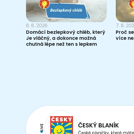
8. 8. 2026
7. 8. 20
Domácí bezlepkový chléb, který
Proč se
Je vláčný, a dokonce možná
více než
chutná lépe než ten s lepkem
ČESKÝ BLANÍK
LIVE
České písničky, které máte