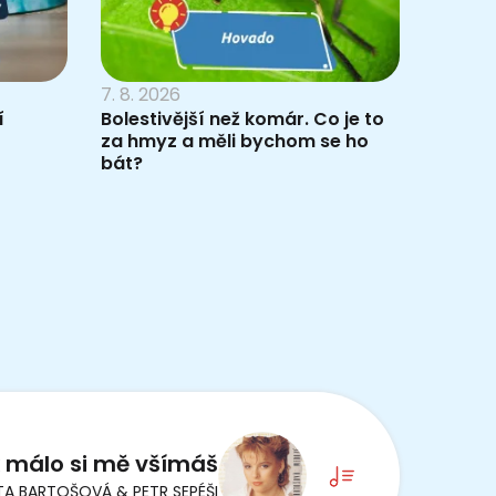
7. 8. 2026
í
Bolestivější než komár. Co je to
za hmyz a měli bychom se ho
bát?
 málo si mě všímáš
TA BARTOŠOVÁ & PETR SEPÉŠI