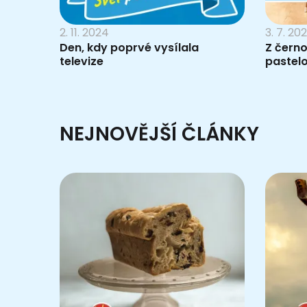
2. 11. 2024
3. 7. 20
Den, kdy poprvé vysílala
Z černo
televize
pastelo
NEJNOVĚJŠÍ ČLÁNKY