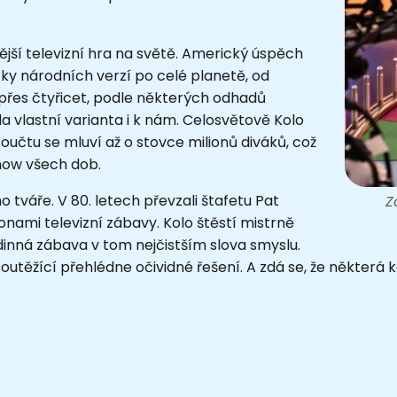
nější televizní hra na světě. Americký úspěch
tky národních verzí po celé planetě, od
o přes čtyřicet, podle některých odhadů
a vlastní varianta i k nám. Celosvětově Kolo
v součtu se mluví až o stovce milionů diváků, což
show všech dob.
ho tváře. V 80. letech převzali štafetu
Pat
Z
ikonami televizní zábavy. Kolo štěstí mistrně
dinná zábava v tom nejčistším slova smyslu.
 soutěžící přehlédne očividné řešení. A zdá se, že některá 