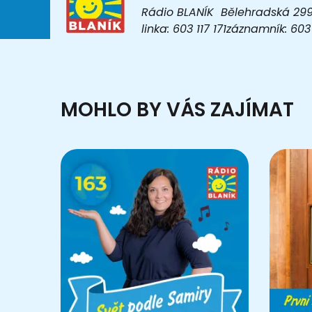
Rádio BLANÍK Bělehradská 299/1
linka: 603 117 171záznamník: 6
MOHLO BY VÁS ZAJÍMAT