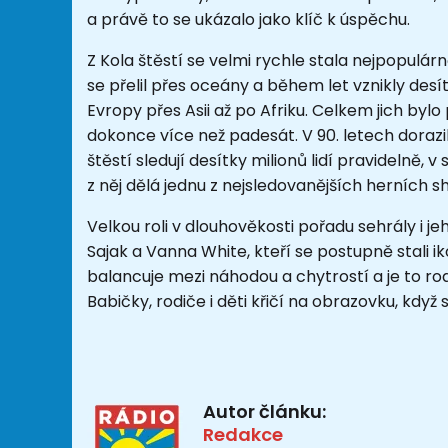
a právě to se ukázalo jako klíč k úspěchu.
Z Kola štěstí se velmi rychle stala nejpopulár
se přelil přes oceány a během let vznikly desí
Evropy přes Asii až po Afriku. Celkem jich byl
dokonce více než padesát. V 90. letech dorazil
štěstí sledují desítky milionů lidí pravidelně, 
z něj dělá jednu z nejsledovanějších herních 
Velkou roli v dlouhověkosti pořadu sehrály i je
Sajak
a
Vanna White
, kteří se postupně stali 
balancuje mezi náhodou a chytrostí a je to ro
Babičky, rodiče i děti křičí na obrazovku, když
Autor článku:
Redakce