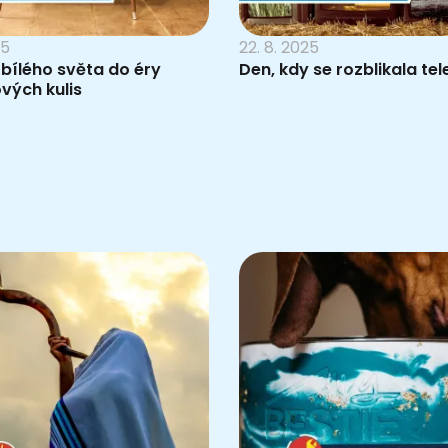
25
22. 8. 2025
bílého světa do éry
Den, kdy se rozblikala tel
vých kulis