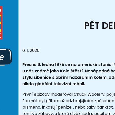
PĚT DE
6. 1. 2026
Přesně 6. ledna 1975 se na americké stanici
u nás známé jako Kolo štěstí. Nenápadná he
stylu šibenice s obřím hazardním kolem, od
nikdo globální televizní mánii.
První epizody moderoval
Chuck Woolery
, po 
Formát byl přitom až odzbrojujícím způsobem 
písmeno, inkasují peníze… nebo taky bankrot
ten typ zábavy, u které divák sedí s pocitem, 