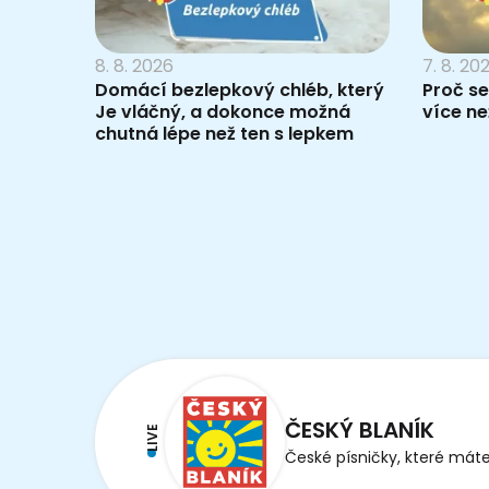
8. 8. 2026
7. 8. 20
Domácí bezlepkový chléb, který
Proč se
Je vláčný, a dokonce možná
více než
chutná lépe než ten s lepkem
ČESKÝ BLANÍK
LIVE
České písničky, které máte