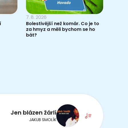
7. 8. 2026
í
Bolestivější než komár. Co je to
za hmyz a měli bychom se ho
bát?
Jen blázen žárlí
JAKUB SMOLÍK