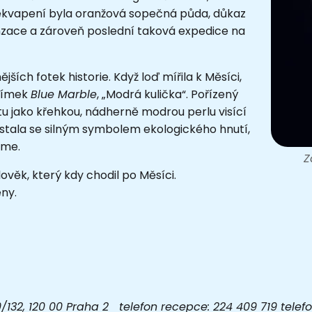
překvapení byla oranžová sopečná půda, důkaz
enzace a zároveň poslední taková expedice na
ějších fotek historie. Když loď mířila k Měsíci,
snímek
Blue Marble
, „Modrá kulička“. Pořízený
etu jako křehkou, nádherně modrou perlu visící
 stala se silným symbolem ekologického hnutí,
áme.
Z
ověk, který kdy chodil po Měsíci.
ny.
32, 120 00 Praha 2 telefon recepce: 224 409 719 telefon