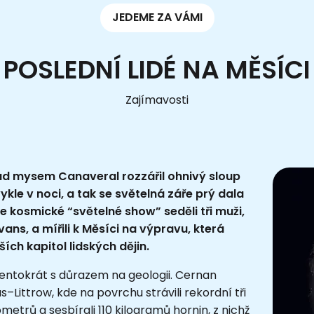
JEDEME ZA VÁMI
POSLEDNÍ LIDÉ NA MĚSÍCI
Zajímavosti
 nad mysem Canaveral rozzářil ohnivý sloup
kle v noci, a tak se světelná záře prý dala
le kosmické “světelné show” seděli tři muži,
ans, a mířili k Měsíci na výpravu, která
ích kapitol lidských dějin.
tentokrát s důrazem na geologii. Cernan
us–Littrow, kde na povrchu strávili rekordní tři
metrů a sesbírali 110 kilogramů hornin, z nichž