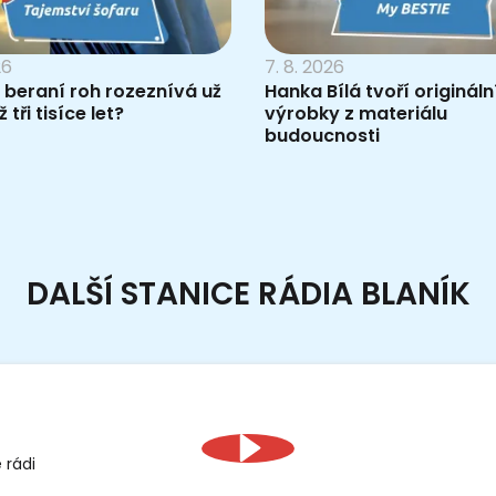
26
7. 8. 2026
 beraní roh rozeznívá už
Hanka Bílá tvoří origináln
 tři tisíce let?
výrobky z materiálu
budoucnosti
DALŠÍ STANICE RÁDIA BLANÍK
 rádi