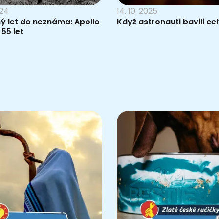
024
14. 10. 2025
ý let do neznáma: Apollo
Když astronauti bavili cel
 55 let