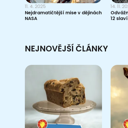
11. 4. 2025
14. 11. 2
Nejdramatičtější mise v dějinách
Odvážn
NASA
12 slaví
NEJNOVĚJŠÍ ČLÁNKY