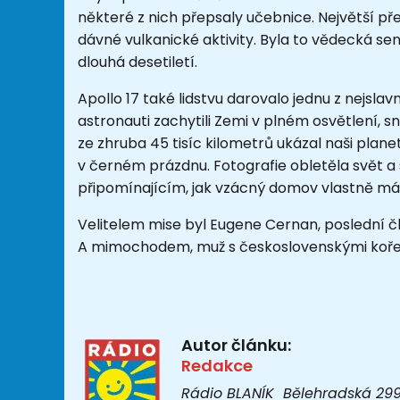
některé z nich přepsaly učebnice. Největší 
dávné vulkanické aktivity. Byla to vědecká s
dlouhá desetiletí.
Apollo 17 také lidstvu darovalo jednu z nejslavn
astronauti zachytili Zemi v plném osvětlení, 
ze zhruba 45 tisíc kilometrů ukázal naši plan
v černém prázdnu. Fotografie obletěla svět a
připomínajícím, jak vzácný domov vlastně m
Velitelem mise byl Eugene Cernan, poslední čl
A mimochodem, muž s československými koře
Autor článku:
Redakce
Rádio BLANÍK Bělehradská 299/1