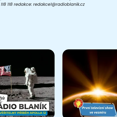
03 118 118 redakce: redakce1@radioblanik.cz