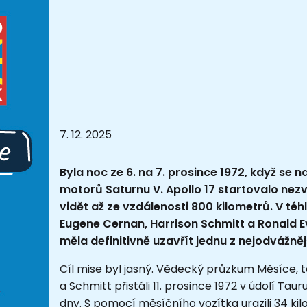
7. 12. 2025
Byla noc ze 6. na 7. prosince 1972, když se
motorů Saturnu V. Apollo 17 startovalo nezvy
vidět až ze vzdálenosti 800 kilometrů. V téh
Eugene Cernan, Harrison Schmitt a Ronald Ev
měla definitivně uzavřít jednu z nejodvážnějš
Cíl mise byl jasný. Vědecký průzkum Měsíce, 
a Schmitt přistáli 11. prosince 1972 v údolí Taur
dny. S pomocí měsíčního vozítka urazili 34 kilo