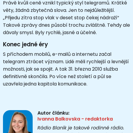
Právě kvůli ceně vznikl typický styl telegramů. Krátké
věty, žádná zbytečná slova. Jen to nejdůležitější.
„Přijedu zítra stop vlak v deset stop čekej nádraží“
Takové zprávy dnes působí trochu zvláštně. Tehdy ale
dávaly smysl. Byly rychlé, jasné a účelné.
Konec jedné éry
S příchodem mobilů, e-mailů a internetu začal
telegram ztrácet význam. Lidé měli rychlejší a levnější
možnosti, jak se spojit. A tak 31. března 2010 služba
definitivně skončila. Po více než století a půl se
uzavřela jedna kapitola komunikace.
Autor článku:
Ivanna Balkovska - redaktorka
Rádio Blaník je takové rodinné rádio.