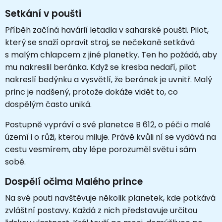
Setkání v poušti
Příběh začíná havárií letadla v saharské poušti. Pilot,
který se snaží opravit stroj, se nečekaně setkává
s malým chlapcem z jiné planetky. Ten ho požádá, aby
mu nakreslil beránka. Když se kresba nedaří, pilot
nakreslí bedýnku a vysvětlí, že beránek je uvnitř. Malý
princ je nadšený, protože dokáže vidět to, co
dospělým často uniká.
Postupně vypráví o své planetce B 612, o péči o malé
území i o růži, kterou miluje. Právě kvůli ní se vydává na
cestu vesmírem, aby lépe porozuměl světu i sám
sobě.
Dospělí očima Malého prince
Na své pouti navštěvuje několik planetek, kde potkává
zvláštní postavy. Každá z nich představuje určitou