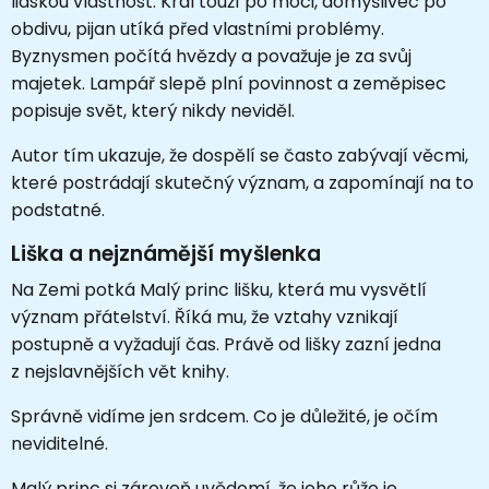
lidskou vlastnost. Král touží po moci, domýšlivec po
obdivu, pijan utíká před vlastními problémy.
Byznysmen počítá hvězdy a považuje je za svůj
majetek. Lampář slepě plní povinnost a zeměpisec
popisuje svět, který nikdy neviděl.
Autor tím ukazuje, že dospělí se často zabývají věcmi,
které postrádají skutečný význam, a zapomínají na to
podstatné.
Liška a nejznámější myšlenka
Na Zemi potká Malý princ lišku, která mu vysvětlí
význam přátelství. Říká mu, že vztahy vznikají
postupně a vyžadují čas. Právě od lišky zazní jedna
z nejslavnějších vět knihy.
Správně vidíme jen srdcem. Co je důležité, je očím
neviditelné.
Malý princ si zároveň uvědomí, že jeho růže je