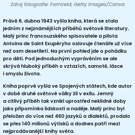
Zdroj fotografie: FamVeld, Getty Images/Canva
Právě 6. dubna 1943 vyšla kniha, která se stala
jedním z nejznámějších příběhů světové literatury.
Malý princ francouzského spisovatele a pilota
Antoina de Saint Exupéryho oslovuje čtenáře už více
než osm desetiletí. Na první pohled jde o pohádku
pro děti. Pod jednoduchým vyprávěním se ale
skrývá hluboký příběh o vztazích, samotě, lásce
i smyslu života.
Kniha poprvé vyšla ve Spojených státech, kde autor
v době druhé světové války žil v exilu. Jemný
a citlivý příběh tak vznikl uprostřed neklidné doby
jako připomínka lidskosti a naděje. Malý princ byl
přeložen do více než 460 jazyků a dialektů, prodalo
se přes 140 milionů výtisků a dodnes patří mezi
nejprodávanější knihy světa.