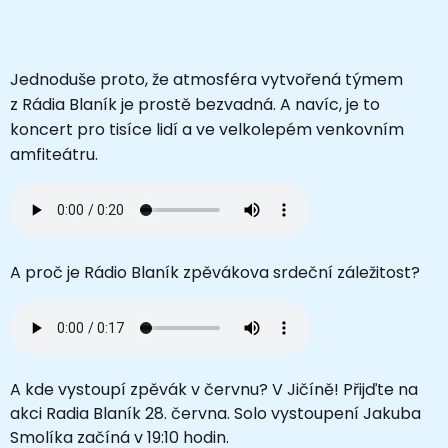
Jednoduše proto, že atmosféra vytvořená týmem
z Rádia Blaník je prostě bezvadná. A navíc, je to
koncert pro tisíce lidí a ve velkolepém venkovním
amfiteátru.
A proč je Rádio Blaník zpěvákova srdeční záležitost?
A kde vystoupí zpěvák v červnu? V Jičíně! Přijďte na
akci Radia Blaník 28. června. Solo vystoupení Jakuba
Smolíka začíná v 19:10 hodin.