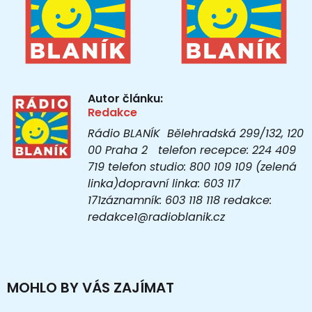
Autor článku:
Redakce
Rádio BLANÍK Bělehradská 299/132, 120
00 Praha 2 telefon recepce: 224 409
719 telefon studio: 800 109 109 (zelená
linka)dopravní linka: 603 117
171záznamník: 603 118 118 redakce:
redakce1@radioblanik.cz
MOHLO BY VÁS ZAJÍMAT