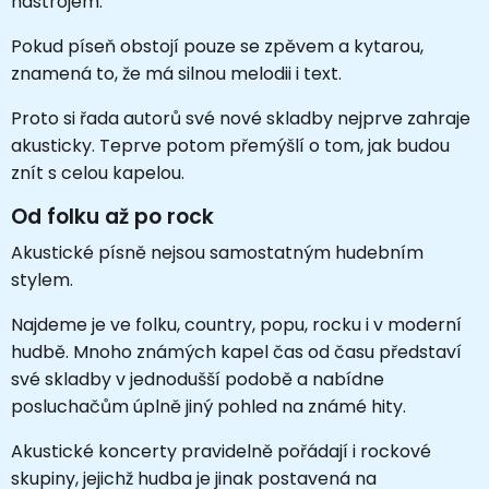
nástrojem.
Pokud píseň obstojí pouze se zpěvem a kytarou,
znamená to, že má silnou melodii i text.
Proto si řada autorů své nové skladby nejprve zahraje
akusticky. Teprve potom přemýšlí o tom, jak budou
znít s celou kapelou.
Od folku až po rock
Akustické písně nejsou samostatným hudebním
stylem.
Najdeme je ve folku, country, popu, rocku i v moderní
hudbě. Mnoho známých kapel čas od času představí
své skladby v jednodušší podobě a nabídne
posluchačům úplně jiný pohled na známé hity.
Akustické koncerty pravidelně pořádají i rockové
skupiny, jejichž hudba je jinak postavená na