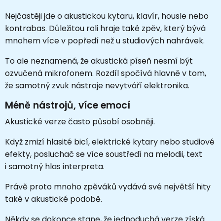
Nejčastěji jde o akustickou kytaru, klavír, housle nebo
kontrabas. Důležitou roli hraje také zpěv, který bývá
mnohem více v popředí než u studiových nahrávek.
To ale neznamená, že akustická píseň nesmí být
ozvučená mikrofonem. Rozdíl spočívá hlavně v tom,
že samotný zvuk nástroje nevytváří elektronika.
Méně nástrojů, více emocí
Akustické verze často působí osobněji.
Když zmizí hlasité bicí, elektrické kytary nebo studiové
efekty, posluchač se více soustředí na melodii, text
i samotný hlas interpreta.
Právě proto mnoho zpěváků vydává své největší hity
také v akustické podobě.
Někdy se dokonce stane, že jednoduchá verze získá