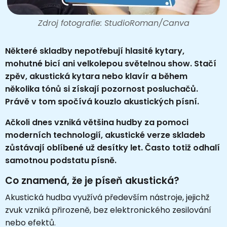
Zdroj fotografie: StudioRoman/Canva
Některé skladby nepotřebují hlasité kytary,
mohutné bicí ani velkolepou světelnou show. Stačí
zpěv, akustická kytara nebo klavír a během
několika tónů si získají pozornost posluchačů.
Právě v tom spočívá kouzlo akustických písní.
Ačkoli dnes vzniká většina hudby za pomoci
moderních technologií, akustické verze skladeb
zůstávají oblíbené už desítky let. Často totiž odhalí
samotnou podstatu písně.
Co znamená, že je píseň akustická?
Akustická hudba využívá především nástroje, jejichž
zvuk vzniká přirozeně, bez elektronického zesilování
nebo efektů.