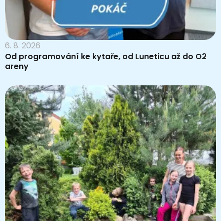
6. 8. 2026
Od programování ke kytaře, od Luneticu až do O2
areny