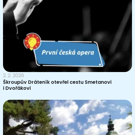
2. 2. 2026
Škroupův Dráteník otevřel cestu Smetanovi
i Dvořákovi