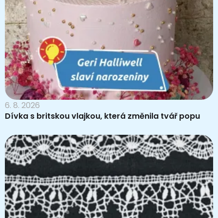
6. 8. 2026
Dívka s britskou vlajkou, která změnila tvář popu