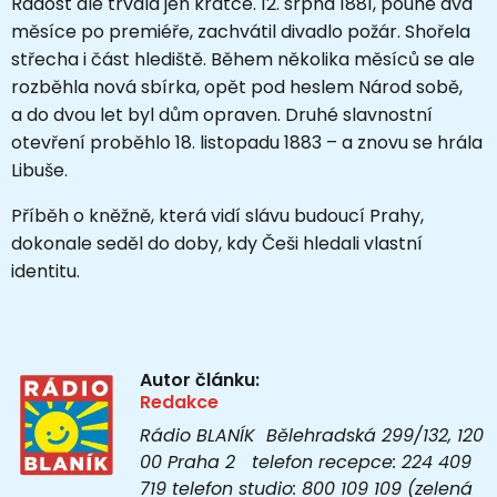
Radost ale trvala jen krátce. 12. srpna 1881, pouhé dva
měsíce po premiéře, zachvátil divadlo požár. Shořela
střecha i část hlediště. Během několika měsíců se ale
rozběhla nová sbírka, opět pod heslem Národ sobě,
a do dvou let byl dům opraven. Druhé slavnostní
otevření proběhlo 18. listopadu 1883 – a znovu se hrála
Libuše.
Příběh o kněžně, která vidí slávu budoucí Prahy,
dokonale seděl do doby, kdy Češi hledali vlastní
identitu.
Autor článku:
Redakce
Rádio BLANÍK Bělehradská 299/132, 120
00 Praha 2 telefon recepce: 224 409
719 telefon studio: 800 109 109 (zelená