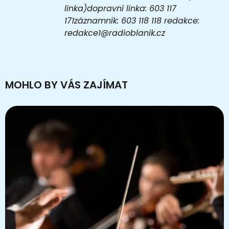
linka)dopravní linka: 603 117
171záznamník: 603 118 118 redakce:
redakce1@radioblanik.cz
MOHLO BY VÁS ZAJÍMAT