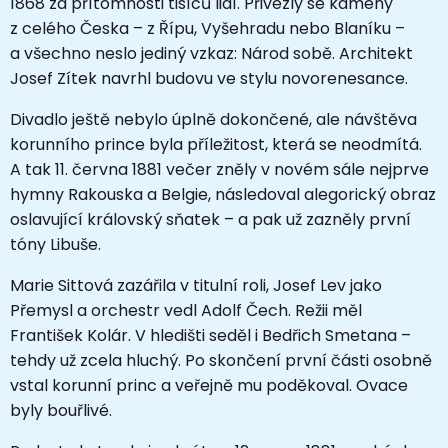
1868 za přítomnosti tisíců lidí. Přivezly se kameny
z celého Česka – z Řípu, Vyšehradu nebo Blaníku –
a všechno neslo jediný vzkaz: Národ sobě. Architekt
Josef Zítek navrhl budovu ve stylu novorenesance.
Divadlo ještě nebylo úplně dokončené, ale návštěva
korunního prince byla příležitost, která se neodmítá.
A tak 11. června 1881 večer zněly v novém sále nejprve
hymny Rakouska a Belgie, následoval alegorický obraz
oslavující královský sňatek – a pak už zazněly první
tóny Libuše.
Marie Sittová zazářila v titulní roli, Josef Lev jako
Přemysl a orchestr vedl Adolf Čech. Režii měl
František Kolár. V hledišti seděl i Bedřich Smetana –
tehdy už zcela hluchý. Po skončení první části osobně
vstal korunní princ a veřejně mu poděkoval. Ovace
byly bouřlivé.