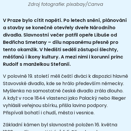
Zdroj fotografie: pixabay/Canva
V Praze bylo cítit napětí. Po letech snění, plánování
a stavby se konečně otevřely dveře Národního
divadla. Slavnostní večer patřil opeře Libuše od
Bedřicha Smetany – dílu napsanému přesně pro
tento okamžik. V hledišti seděli zástupci šlechty,
měšťanů i ikony kultury. A mezi nimi i korunní princ
Rudolf s manželkou Stefanií.
V polovině 19. století měli čeští diváci k dispozici hlavně
Stavovské divadlo, kde se hrálo především německy.
Myšlenka na samostatné české divadlo zrála dlouho.
A když v roce 1844 vlastenci jako Palacký nebo Rieger
vyhlásili veřejnou sbírku, přišla lavina podpory.
Přispívali bohatí i chudí, města i vesnice.
Základní kámen byl slavnostně položen 16. května