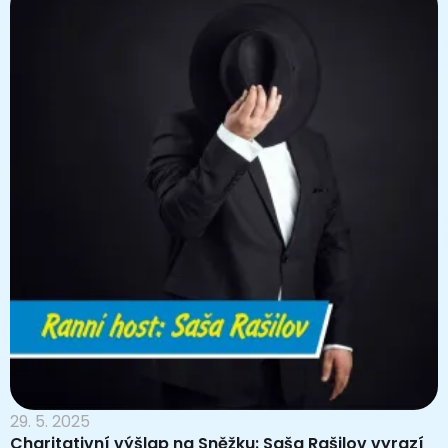
29. 5. 2025
Charitativní výšlap na Sněžku: Saša Rašilov vyrazí