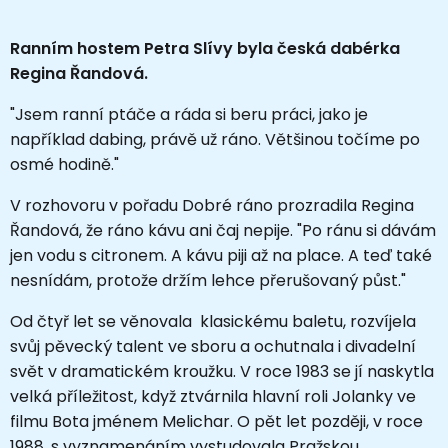
Ranním hostem Petra Slívy byla česká dabérka
Regina Řandová.
"Jsem ranní ptáče a ráda si beru práci, jako je
například dabing, právě už ráno. Většinou točíme po
osmé hodině."
V rozhovoru v pořadu Dobré ráno prozradila Regina
Řandová, že ráno kávu ani čaj nepije. "Po ránu si dávám
jen vodu s citronem. A kávu piji až na place. A teď také
nesnídám, protože držím lehce přerušovaný půst."
Od čtyř let se věnovala klasickému baletu, rozvíjela
svůj pěvecký talent ve sboru a ochutnala i divadelní
svět v dramatickém kroužku. V roce 1983 se jí naskytla
velká příležitost, když ztvárnila hlavní roli Jolanky ve
filmu Bota jménem Melichar. O pět let později, v roce
1988, s vyznamenáním vystudovala Pražskou