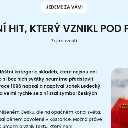
JEDEME ZA VÁMI
 HIT, KTERÝ VZNIKL POD
Zajímavosti
áštní kategorie skladeb, které nejsou ani
o si bez nich svátky neumíme představit.
 roce 1996 napsal a nazpíval
Janek Ledecký
.
 velmi rychle se z ní stal symbol českých
zasněženém Česku, ale na opačném konci světa.
apsal během dovolené v Kostarice. Možná právě
umožnila vznik textu, který není