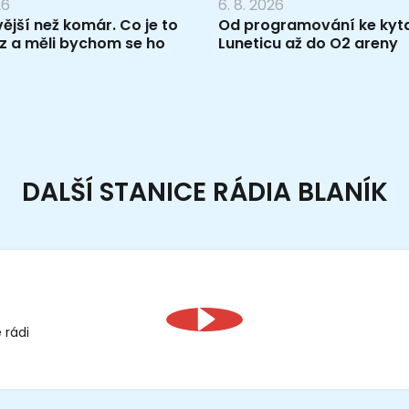
26
6. 8. 2026
vější než komár. Co je to
Od programování ke kyta
z a měli bychom se ho
Luneticu až do O2 areny
DALŠÍ STANICE RÁDIA BLANÍK
 rádi