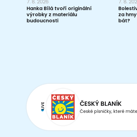
7. 8. 2026
7. 8. 20
Hanka Bílá tvoří originální
Bolesti
výrobky z materiálu
za hmy
budoucnosti
bát?
ČESKÝ BLANÍK
LIVE
České písničky, které máte