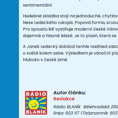
sentimentální.
Hudebně skladba stojí na jednoduché, chytlavé
Nese Ledeckého rukopis. Popová forma, srozum
Pro spoustu lidí vystihuje moderní české Váno
dojemné a hlavně lidské. Je to píseň, která 
A Janek Ledecký dokázal tenhle nadhled zabali
o světě kolem sebe. Výsledkem je vánoční píse
hluboko v české zimě.
Autor článku:
Redakce
Rádio BLANÍK Bělehradská 299/1
linka: 603 117 171záznamník: 6