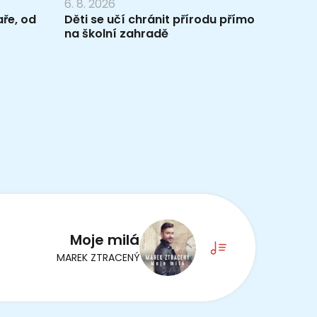
6. 8. 2026
ře, od
Děti se učí chránit přírodu přímo
na školní zahradě
Moje milá
MAREK ZTRACENÝ