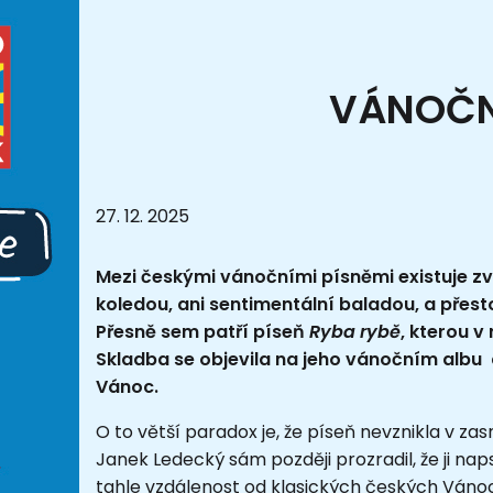
VÁNOČNÍ
27. 12. 2025
Mezi českými vánočními písněmi existuje zvl
koledou, ani sentimentální baladou, a přest
Přesně sem patří píseň
Ryba rybě
, kterou v
Skladba se objevila na jeho vánočním albu a
Vánoc.
O to větší paradox je, že píseň nevznikla v 
Janek Ledecký sám později prozradil, že ji n
tahle vzdálenost od klasických českých Vánoc 