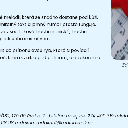
 melodii, která se snadno dostane pod kůži.
itelný text a jemný humor prostě funguje.
ce. Jsou takové trochu ironické, trochu
se poslouchá s úsměvem.
t do příběhu dvou ryb, které si povídají
ň, která vznikla pod palmami, ale zakořenila
Zd
32, 120 00 Praha 2 telefon recepce: 224 409 719 telefon
03 118 118 redakce: redakce1@radioblanik.cz