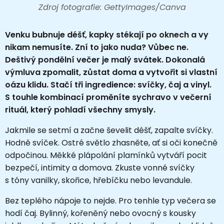
Zdroj fotografie: GettyImages/Canva
Venku bubnuje déšť, kapky stékají po oknech a vy
nikam nemusíte. Zní to jako nuda? Vůbec ne.
Deštivý pondělní večer je malý svátek. Dokonalá
výmluva zpomalit, zůstat doma a vytvořit si vlastní
oázu klidu. Stačí tři ingredience: svíčky, čaj a vinyl.
S touhle kombinací proměníte sychravo v večerní
rituál, který pohladí všechny smysly.
Jakmile se setmí a začne ševelit déšť, zapalte svíčky.
Hodně svíček. Ostré světlo zhasněte, ať si oči konečně
odpočinou. Měkké plápolání plamínků vytváří pocit
bezpečí, intimity a domova. Zkuste vonné svíčky
s tóny vanilky, skořice, hřebíčku nebo levandule.
Bez teplého nápoje to nejde. Pro tenhle typ večera se
hodí čaj. Bylinný, kořeněný nebo ovocný s kousky