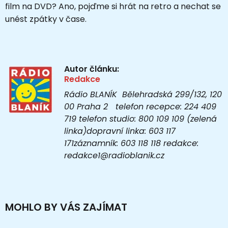
film na DVD? Ano, pojďme si hrát na retro a nechat se
unést zpátky v čase.
Autor článku:
Redakce
Rádio BLANÍK Bělehradská 299/132, 120
00 Praha 2 telefon recepce: 224 409
719 telefon studio: 800 109 109 (zelená
linka)dopravní linka: 603 117
171záznamník: 603 118 118 redakce:
redakce1@radioblanik.cz
MOHLO BY VÁS ZAJÍMAT