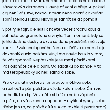
jablka a skořice. Máta, heřmánek, rooibos nebo klidně
zázvorový s citronem. Hlavně ať voní a hřeje. A pokud
čaj není váš styl, kakao, svařák nebo horká čokoláda
splní stejnou službu. Hlavní je zahřát se a zpomalit.
Spotify je fajn, ale jestli chcete večer trochu kouzla,
sáhněte po gramofonu a vinylu. Ten moment, kdy se
jehla dotkne desky a ozve se tiché praskání, má svoje
kouzlo. Zvuk analogového šumu a déšť za oknem, to je
dokonalý audio balzám. Vinyl má navíc kouzlo v tom,
že vás zpomalí. Nepřeskakujete mezi písničkami.
Posloucháte celé album. Od začátku do konce. A to
má terapeutický účinek samo o sobě.
Pro extra atmosféru si připravte měkkou deku
a rozhoďte pár polštářů všude kolem sebe. Čím víc
pohodlí, tím líp. Vezměte si knížku nebo zápisník
a pište, co vás zrovna napadne – myšlenky, sny, nebo
třeba jen to, co právě cítíte. A co takhle si pustit starý