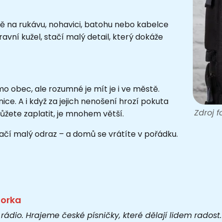
ně na rukávu, nohavici, batohu nebo kabelce
avní kužel, stačí malý detail, který dokáže
mo obec, ale rozumné je mít je i ve městě.
ice. A i když za jejich nenošení hrozí pokuta
Zdroj 
můžete zaplatit, je mnohem větší.
tačí malý odraz – a domů se vrátíte v pořádku.
torka
 rádio. Hrajeme české písničky, které dělají lidem rados