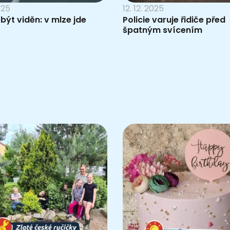
025
12. 12. 2025
 být viděn: v mlze jde
Policie varuje řidiče před
špatným svícením