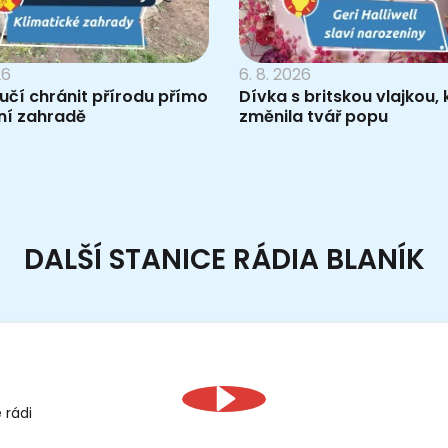
26
6. 8. 2026
 učí chránit přírodu přímo
Dívka s britskou vlajkou, 
ní zahradě
změnila tvář popu
DALŠÍ STANICE RÁDIA BLANÍK
 rádi