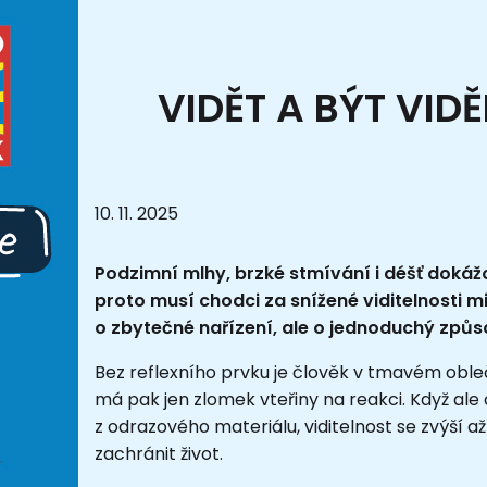
VIDĚT A BÝT VID
10. 11. 2025
Podzimní mlhy, brzké stmívání i déšť dokáž
proto musí chodci za snížené viditelnosti m
o zbytečné nařízení, ale o jednoduchý způso
Bez reflexního prvku je člověk v tmavém obleč
má pak jen zlomek vteřiny na reakci. Když ale
z odrazového materiálu, viditelnost se zvýší až
zachránit život.