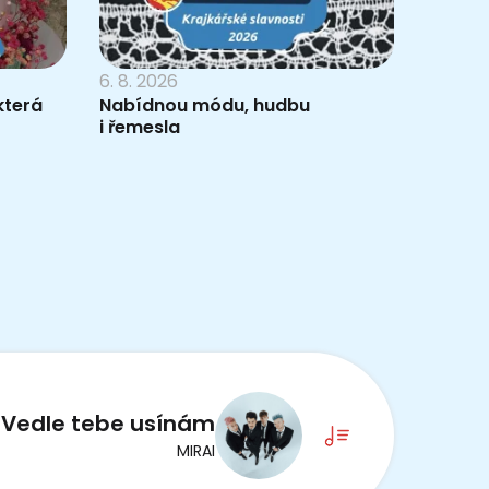
6. 8. 2026
která
Nabídnou módu, hudbu
i řemesla
Vedle tebe usínám
MIRAI