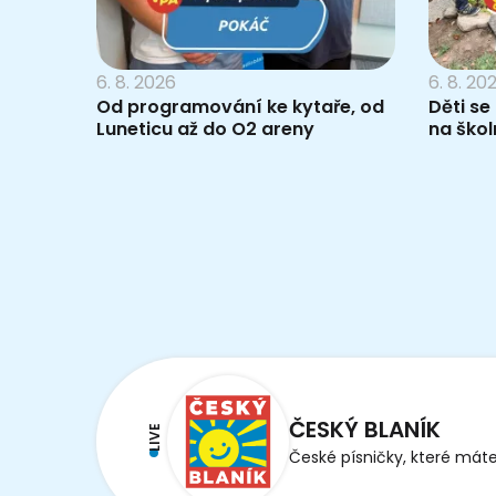
6. 8. 2026
6. 8. 20
Od programování ke kytaře, od
Děti se
Luneticu až do O2 areny
na škol
ČESKÝ BLANÍK
LIVE
České písničky, které máte