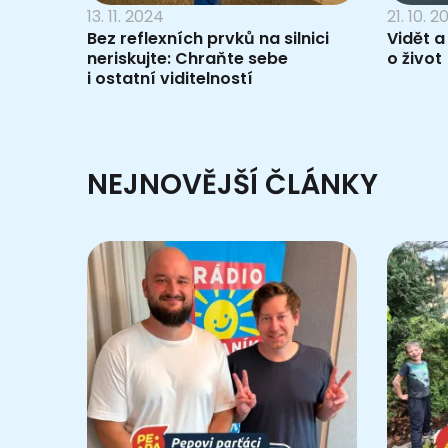
13. 11. 2024
21. 10. 2
Bez reflexních prvků na silnici
Vidět a
neriskujte: Chraňte sebe
o život
i ostatní viditelností
NEJNOVĚJŠÍ ČLÁNKY