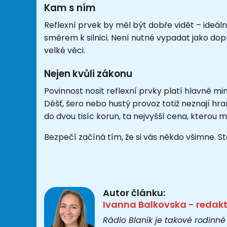
Kam s ním
Reflexní prvek by měl být dobře vidět – ideál
směrem k silnici. Není nutné vypadat jako dopr
velké věci.
Nejen kvůli zákonu
Povinnost nosit reflexní prvky platí hlavně mi
Déšť, šero nebo hustý provoz totiž neznají hran
do dvou tisíc korun, ta nejvyšší cena, kterou 
Bezpečí začíná tím, že si vás někdo všimne. S
Autor článku:
Ivanna Balkovska - redak
Rádio Blaník je takové rodinné