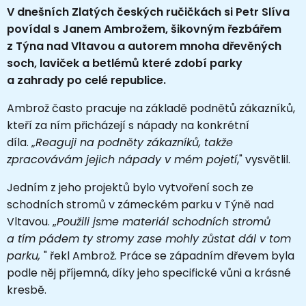
V dnešních Zlatých českých ručičkách si Petr Slíva
povídal s Janem Ambrožem, šikovným řezbářem
z Týna nad Vltavou a autorem mnoha dřevěných
soch, laviček a betlémů které zdobí parky
a zahrady po celé republice.
Ambrož často pracuje na základě podnětů zákazníků,
kteří za ním přicházejí s nápady na konkrétní
díla.
„
Reaguji na podněty zákazníků, takže
zpracovávám jejich nápady v mém pojetí
," vysvětlil.
Jedním z jeho projektů bylo vytvoření soch ze
schodních stromů v zámeckém parku v Týně nad
Vltavou. „
Použili jsme materiál schodních stromů
a tím pádem ty stromy zase mohly zůstat dál v tom
parku,
" řekl Ambrož. Práce se západním dřevem byla
podle něj příjemná, díky jeho specifické vůni a krásné
kresbě.