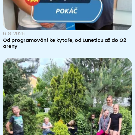
6. 8. 2026
Od programování ke kytaře, od Luneticu až do O2
areny