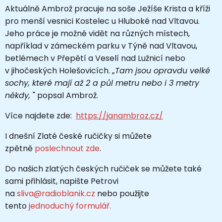
Aktuálně Ambrož pracuje na soše Ježíše Krista a kříži
pro menší vesnici Kostelec u Hluboké nad Vltavou.
Jeho práce je možné vidět na různých místech,
například v zámeckém parku v Týně nad Vltavou,
betlémech v Přepětí a Veselí nad Lužnicí nebo
v jihočeských Holešovicích.
„
Tam jsou opravdu velké
sochy, které mají až 2 a půl metru nebo i 3 metry
někdy,
" popsal Ambrož.
Více najdete zde:
https://janambroz.cz/
I dnešní Zlaté české ručičky si můžete
zpětně
poslechnout zde
.
Do našich zlatých českých ručiček se můžete také
sami přihlásit, napište Petrovi
na
sliva@radioblanik.cz
nebo použijte
tento
jednoduchý formulář.