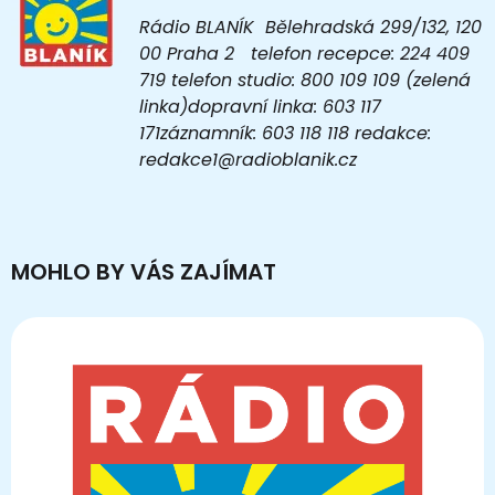
Rádio BLANÍK Bělehradská 299/132, 120
00 Praha 2 telefon recepce: 224 409
719 telefon studio: 800 109 109 (zelená
linka)dopravní linka: 603 117
171záznamník: 603 118 118 redakce:
redakce1@radioblanik.cz
MOHLO BY VÁS ZAJÍMAT