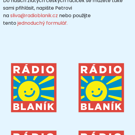
Do našich zlatých českých ručiček se můžete také
sami přihlásit, napište Petrovi
na
sliva@radioblanik.cz
nebo použijte
tento
jednoduchý formulář.