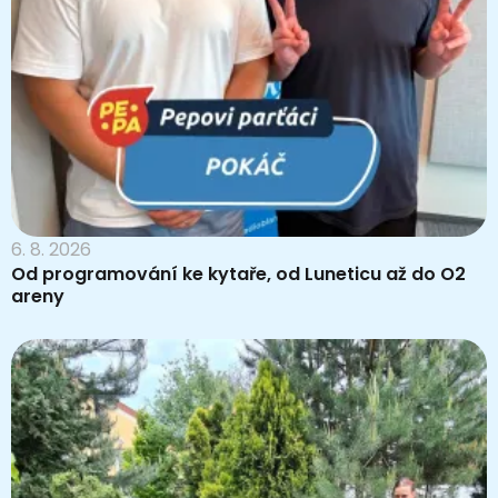
6. 8. 2026
Od programování ke kytaře, od Luneticu až do O2
areny