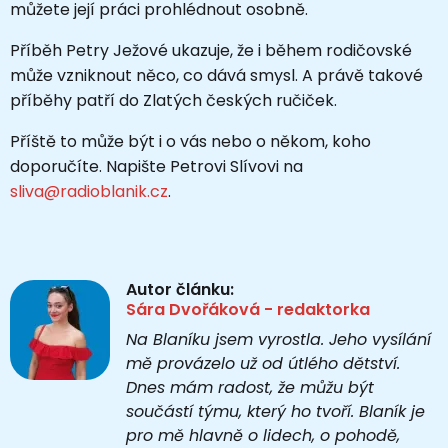
můžete její práci prohlédnout osobně.
Příběh Petry Ježové ukazuje, že i během rodičovské
může vzniknout něco, co dává smysl. A právě takové
příběhy patří do Zlatých českých ručiček.
Příště to může být i o vás nebo o někom, koho
doporučíte. Napište Petrovi Slívovi na
sliva@radioblanik.cz
.
Autor článku:
Sára Dvořáková - redaktorka
Na Blaníku jsem vyrostla. Jeho vysílání
mě provázelo už od útlého dětství.
Dnes mám radost, že můžu být
součástí týmu, který ho tvoří. Blaník je
pro mě hlavně o lidech, o pohodě,