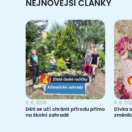
NEJNOVĚJŠÍ ČLÁNKY
6. 8. 2026
6. 8. 20
Děti se učí chránit přírodu přímo
Dívka s
na školní zahradě
změnil