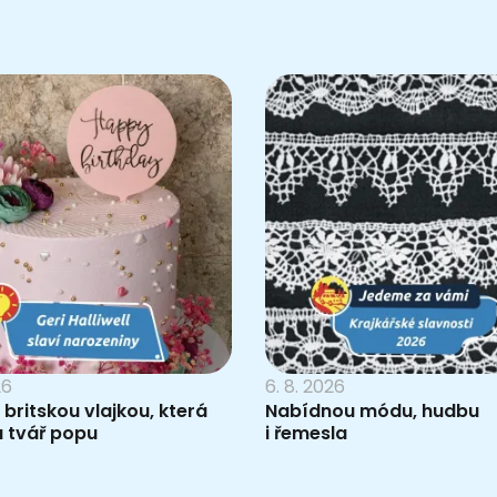
26
6. 8. 2026
 britskou vlajkou, která
Nabídnou módu, hudbu
a tvář popu
i řemesla