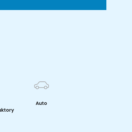
K
Auto
uktory