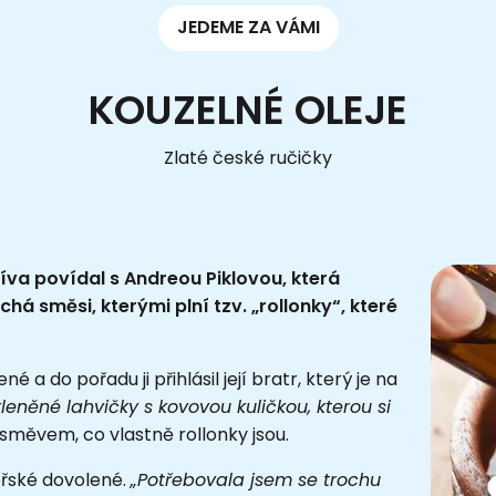
JEDEME ZA VÁMI
KOUZELNÉ OLEJE
Zlaté české ručičky
líva povídal s Andreou Piklovou, která
há směsi, kterými plní tzv. „rollonky“, které
 do pořadu ji přihlásil její bratr, který je na
kleněné lahvičky s kovovou kuličkou, kterou si
úsměvem, co vlastně rollonky jsou.
řské dovolené.
„Potřebovala jsem se trochu