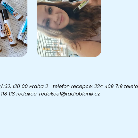
32, 120 00 Praha 2 telefon recepce: 224 409 719 telefon
03 118 118 redakce: redakce1@radioblanik.cz