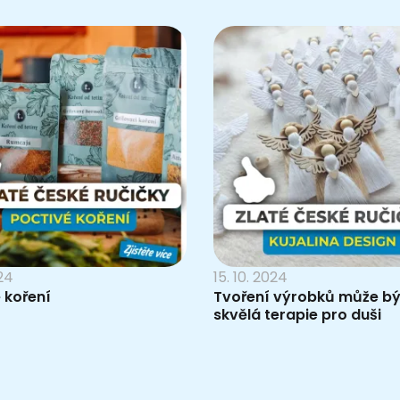
024
15. 10. 2024
 koření
Tvoření výrobků může bý
skvělá terapie pro duši