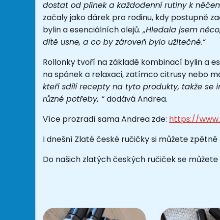
dostat od plínek a každodenní rutiny k něč
začaly jako dárek pro rodinu, kdy postupně 
bylin a esenciálních olejů.
„Hledala jsem něco,
dítě usne, a co by zároveň bylo užitečné.“
Rollonky tvoří na základě kombinací bylin a e
na spánek a relaxaci, zatímco citrusy nebo má
kteří sdílí recepty na tyto produkty, takže se
různé potřeby, “
dodává Andrea.
Více prozradí sama Andrea zde:
https://www.
I dnešní Zlaté české ručičky si můžete zpětně
Do našich zlatých českých ručiček se můžete t