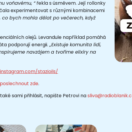
emu voňavému, “
řekla s úsměvem. Její rollonky
začala experimentovat s různými kombinacemi
 co bych mohla dělat po večerech, když
senciálních olejů. Levandule například pomáhá
ta podporují energii.
„Existuje komunita lidí,
 inspirujeme navzájem a tvoříme elixíry na
instagram.com/stazioils/
poslechnout zde
.
aké sami přihlásit, napište Petrovi na
sliva@radioblanik.c