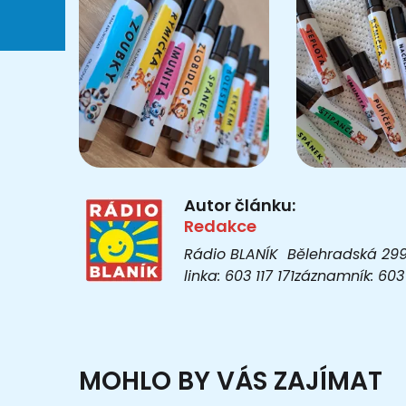
Autor článku:
Redakce
Rádio BLANÍK Bělehradská 299/1
linka: 603 117 171záznamník: 6
MOHLO BY VÁS ZAJÍMAT