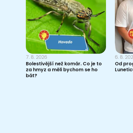
7. 8. 2026
6. 8. 20
Bolestivější než komár. Co je to
Od pro
za hmyz a měli bychom se ho
Lunetic
bát?