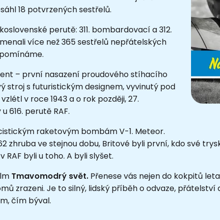
sáhl 18 potvrzených sestřelů.
skoslovenské perutě: 311. bombardovací a 312.
amenali více než 365 sestřelů nepřátelských
připomínáme.
ment – první nasazení proudového stíhacího
 stroj s futuristickým designem, vyvinutý pod
létl v roce 1943 a o rok později, 27.
 u 616. perutě RAF.
nacistickým raketovým bombám V-1. Meteor.
 zhruba ve stejnou dobu, Britové byli první, kdo své trysk
RAF byli u toho. A byli slyšet.
ilm
Tmavomodrý svět.
Přenese vás nejen do kokpitů letade
ů zrazeni. Je to silný, lidský příběh o odvaze, přátelství a
ím, čím býval.