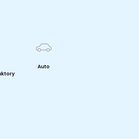
K
Auto
uktory