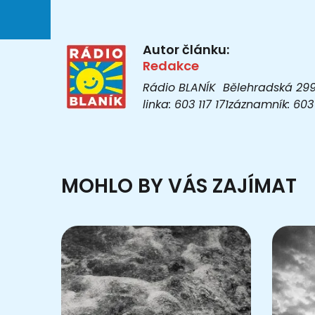
Autor článku:
Redakce
Rádio BLANÍK Bělehradská 299/1
linka: 603 117 171záznamník: 6
MOHLO BY VÁS ZAJÍMAT