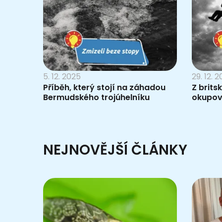
5. 12. 2025
29. 12. 
Příběh, který stojí na záhadou
Z brits
Bermudského trojúhelníku
okupov
NEJNOVĚJŠÍ ČLÁNKY