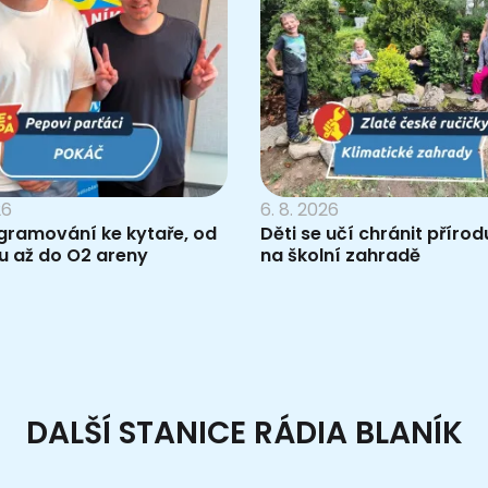
26
6. 8. 2026
gramování ke kytaře, od
Děti se učí chránit příro
u až do O2 areny
na školní zahradě
DALŠÍ STANICE RÁDIA BLANÍK