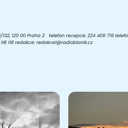
32, 120 00 Praha 2 telefon recepce: 224 409 719 telefon
03 118 118 redakce: redakce1@radioblanik.cz