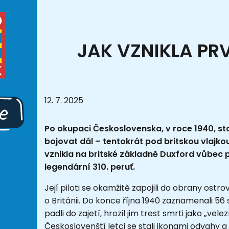
JAK VZNIKLA PR
12. 7. 2025
Po okupaci Československa, v roce 1940, sto
bojovat dál – tentokrát pod britskou vlajkou
vznikla na britské základně Duxford vůbec 
legendární 310. peruť.
Její piloti se okamžitě zapojili do obrany ostrov
o Británii. Do konce října 1940 zaznamenali 56 
padli do zajetí, hrozil jim trest smrti jako „vel
Českoslovenští letci se stali ikonami odvahy 