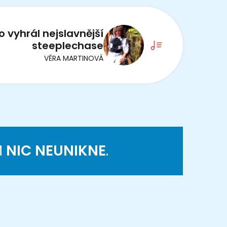
o vyhrál nejslavnější
steeplechase
VĚRA MARTINOVÁ
M
NIC NEUNIKNE
.