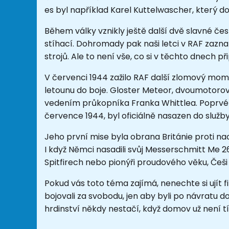
es byl například Karel Kuttelwascher, který do
Během války vznikly ještě další dvě slavné če
stíhací. Dohromady pak naši letci v RAF zazn
strojů. Ale to není vše, co si v těchto dnech 
V červenci 1944 zažilo RAF další zlomový mo
letounu do boje. Gloster Meteor, dvoumotorový
vedením průkopníka Franka Whittlea. Poprvé vz
července 1944, byl oficiálně nasazen do služby
Jeho první mise byla obrana Británie proti 
I když Němci nasadili svůj Messerschmitt Me 262
Spitfirech nebo pionýři proudového věku, Češi v 
Pokud vás toto téma zajímá, nenechte si ujít f
bojovali za svobodu, jen aby byli po návratu dom
hrdinství někdy nestačí, když domov už není t