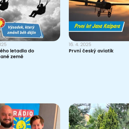
2025
16. 4. 2025
kého letadla do
První český aviatik
ané země