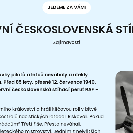
JEDEME ZA VÁMI
VNÍ ČESKOSLOVENSKÁ STÍ
Zajímavosti
vky pilotů a letců neváhaly a utekly
. Před 85 lety, přesně 12. července 1940,
první československá stíhací peruť RAF –
ního království a hráli klíčovou roli v bitvě
sestřelů nacistických letadel. Riskovali. Pokud
ezrádcům“ Třetí říše. Přesto neváhali.
a leteckého mistrovství. Jedním z největších