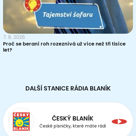
7. 8. 2026
Proč se beraní roh rozeznívá už více než tři tisíce
let?
DALŠÍ STANICE RÁDIA BLANÍK
ČESKÝ BLANÍK
České písničky, které máte rádi