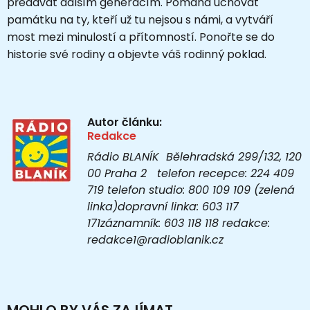
předávat dalším generacím. Pomáhá uchovat
památku na ty, kteří už tu nejsou s námi, a vytváří
most mezi minulostí a přítomností. Ponořte se do
historie své rodiny a objevte váš rodinný poklad.
Autor článku:
Redakce
Rádio BLANÍK Bělehradská 299/132, 120
00 Praha 2 telefon recepce: 224 409
719 telefon studio: 800 109 109 (zelená
linka)dopravní linka: 603 117
171záznamník: 603 118 118 redakce:
redakce1@radioblanik.cz
MOHLO BY VÁS ZAJÍMAT