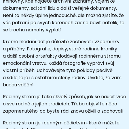
knihovny, kde najdete archivní záznamy, vojenské
dokumenty, sčítání lidu a další veřejné dokumenty.
Není to někdy úplně jednoduché, ale možná zjistíte, že
vás pátrání po svých kořenech začne bavit natolik, že
se trocha námahy vyplatí.
Kromě hledání dat je důležité zachovat i vzpomínky
a příběhy. Fotografie, dopisy, staré rodinné kroniky
a další osobní artefakty dodávají rodinnému stromu
emocionální vrstvu. Každá fotografie vypráví svůj
vlastní příběh. Uchovávejte tyto poklady pečlivě
a sdílejte je i s ostatními členy rodiny. Uvidíte, že vám
budou vděční.
Rodinný strom je také skvělý způsob, jak se naučit více
o své rodině a jejích tradicích. Třeba objevíte něco
zapomenutého, co byste rádi znovu oživili a zachovali.
Rodinný strom je i cenným dědictvím, které můžete