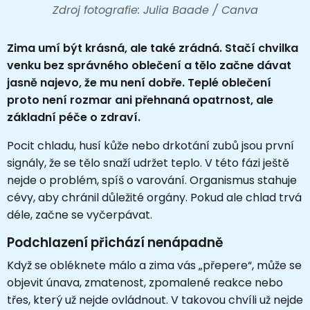
Zdroj fotografie: Julia Baade / Canva
Zima umí být krásná, ale také zrádná. Stačí chvilka
venku bez správného oblečení a tělo začne dávat
jasně najevo, že mu není dobře. Teplé oblečení
proto není rozmar ani přehnaná opatrnost, ale
základní péče o zdraví.
Pocit chladu, husí kůže nebo drkotání zubů jsou první
signály, že se tělo snaží udržet teplo. V této fázi ještě
nejde o problém, spíš o varování. Organismus stahuje
cévy, aby chránil důležité orgány. Pokud ale chlad trvá
déle, začne se vyčerpávat.
Podchlazení přichází nenápadně
Když se obléknete málo a zima vás „přepere“, může se
objevit únava, zmatenost, zpomalené reakce nebo
třes, který už nejde ovládnout. V takovou chvíli už nejde