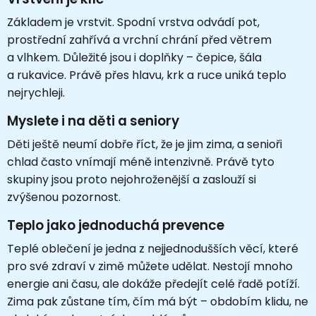
Základem je vrstvit. Spodní vrstva odvádí pot,
prostřední zahřívá a vrchní chrání před větrem
a vlhkem. Důležité jsou i doplňky – čepice, šála
a rukavice. Právě přes hlavu, krk a ruce uniká teplo
nejrychleji.
Myslete i na děti a seniory
Děti ještě neumí dobře říct, že je jim zima, a senioři
chlad často vnímají méně intenzivně. Právě tyto
skupiny jsou proto nejohroženější a zaslouží si
zvýšenou pozornost.
Teplo jako jednoduchá prevence
Teplé oblečení je jedna z nejjednodušších věcí, které
pro své zdraví v zimě můžete udělat. Nestojí mnoho
energie ani času, ale dokáže předejít celé řadě potíží.
Zima pak zůstane tím, čím má být – obdobím klidu, ne