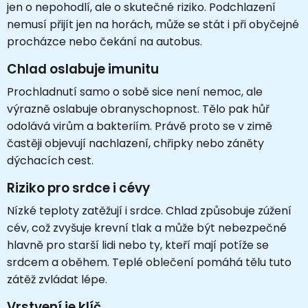
jen o nepohodlí, ale o skutečné riziko. Podchlazení
nemusí přijít jen na horách, může se stát i při obyčejné
procházce nebo čekání na autobus.
Chlad oslabuje imunitu
Prochladnutí samo o sobě sice není nemoc, ale
výrazně oslabuje obranyschopnost. Tělo pak hůř
odolává virům a bakteriím. Právě proto se v zimě
častěji objevují nachlazení, chřipky nebo záněty
dýchacích cest.
Riziko pro srdce i cévy
Nízké teploty zatěžují i srdce. Chlad způsobuje zúžení
cév, což zvyšuje krevní tlak a může být nebezpečné
hlavně pro starší lidi nebo ty, kteří mají potíže se
srdcem a oběhem. Teplé oblečení pomáhá tělu tuto
zátěž zvládat lépe.
Vrstvení je klíč