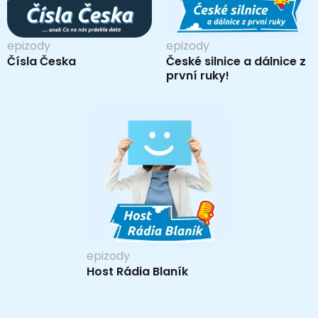
epizody
epizody
Čísla Česka
České silnice a dálnice z
první ruky!
epizody
Host Rádia Blaník