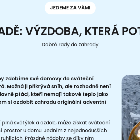
JEDEME ZA VÁMI
DĚ: VÝZDOBA, KTERÁ POT
Dobré rady do zahrady
my zdobíme své domovy do sváteční
. Možná ji přikrývá sníh, ale rozhodně není
hlavně ptáci, kteří nemají takové teplo jako
m si ozdobit zahradu originální adventní
 plná světýlek a ozdob, může získat sváteční
í prostor u domu. Jedním z nejjednodušších
truhlících. Prázdné nádoby se díky nim