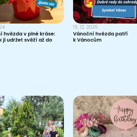
024
15. 12. 2025
 hvězda v plné kráse:
Vánoční hvězda patří
k ji udržet svěží až do
k Vánocům