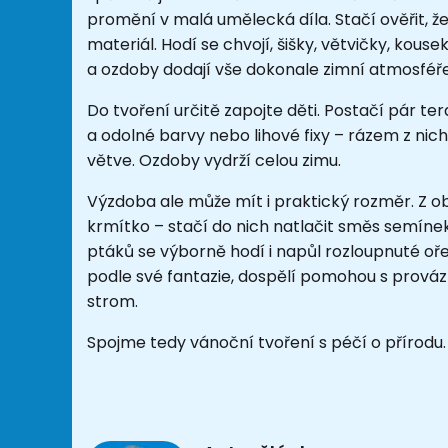
promění v malá umělecká díla. Stačí ověřit, ž
materiál. Hodí se chvojí, šišky, větvičky, kous
a ozdoby dodají vše dokonale zimní atmosféře
Do tvoření určitě zapojte děti. Postačí pár 
a odolné barvy nebo lihové fixy – rázem z nic
větve. Ozdoby vydrží celou zimu.
Výzdoba ale může mít i praktický rozměr. Z o
krmítko – stačí do nich natlačit směs semíne
ptáků se výborně hodí i napůl rozloupnuté oře
podle své fantazie, dospělí pomohou s provázk
strom.
Spojme tedy vánoční tvoření s péčí o přírodu.