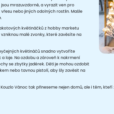
e jsou mrazuvzdorné, a vyrazit ven pro
ek vřesu nebo jiných odolných rostlin. Mašle
.
terakotových květináčků z hobby marketu
h vzniknou malé zvonky, které zavěsíte na
byčejných květináčů snadno vytvoříte
k a loje. Na ozdobu a zároveň k nakrmení
chy se zbytky jadérek. Děti je mohou ozdobit
em nebo tavnou pistolí, aby šly zavěsit na
 Kouzlo Vánoc tak přineseme nejen domů, ale i těm, kteří 