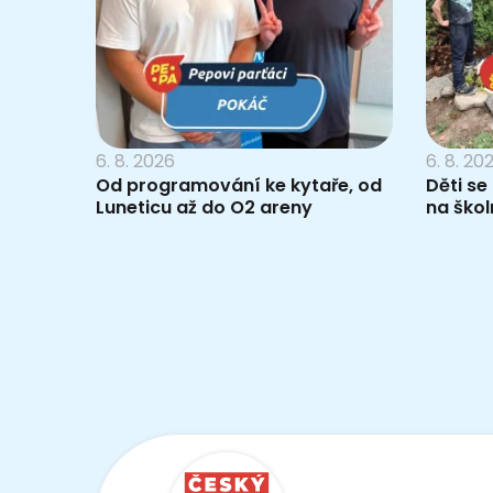
6. 8. 2026
6. 8. 20
Od programování ke kytaře, od
Děti se
Luneticu až do O2 areny
na škol