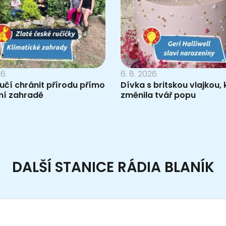
26
6. 8. 2026
 učí chránit přírodu přímo
Dívka s britskou vlajkou, 
ní zahradě
změnila tvář popu
DALŠÍ STANICE RÁDIA BLANÍK