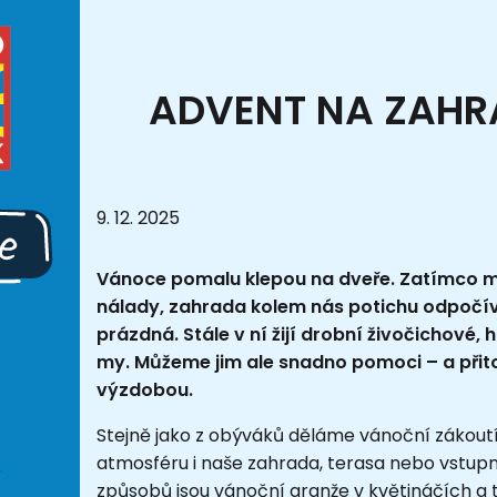
ADVENT NA ZAHRA
9. 12. 2025
Vánoce pomalu klepou na dveře. Zatímco 
nálady, zahrada kolem nás potichu odpočívá
prázdná. Stále v ní žijí drobní živočichové, 
my. Můžeme jim ale snadno pomoci – a přito
výzdobou.
Stejně jako z obýváků děláme vánoční zákoutí
atmosféru i naše zahrada, terasa nebo vstupn
způsobů jsou vánoční aranže v květináčích a 