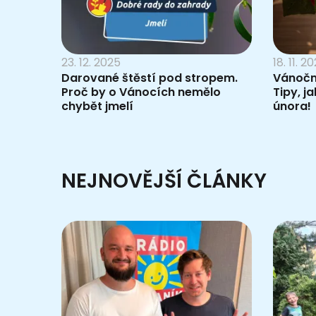
23. 12. 2025
18. 11. 2
Darované štěstí pod stropem.
Vánoční
Proč by o Vánocích nemělo
Tipy, ja
chybět jmelí
února!
NEJNOVĚJŠÍ ČLÁNKY