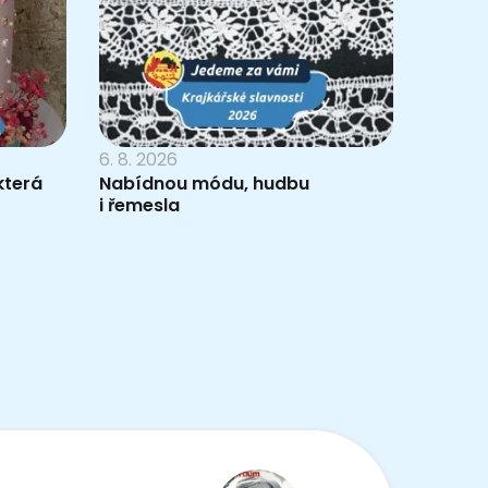
6. 8. 2026
která
Nabídnou módu, hudbu
i řemesla