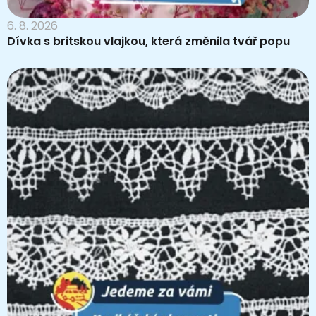
6. 8. 2026
Dívka s britskou vlajkou, která změnila tvář popu