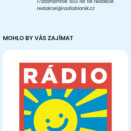
171záznamník: 603 118 118 redakce:
redakce1@radioblanik.cz
MOHLO BY VÁS ZAJÍMAT