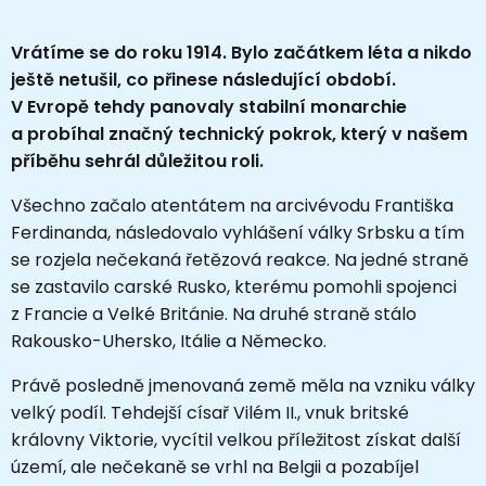
Vrátíme se do roku 1914. Bylo začátkem léta a nikdo
ještě netušil, co přinese následující období.
V Evropě tehdy panovaly stabilní monarchie
a probíhal značný technický pokrok, který v našem
příběhu sehrál důležitou roli.
Všechno začalo atentátem na arcivévodu Františka
Ferdinanda, následovalo vyhlášení války Srbsku a tím
se rozjela nečekaná řetězová reakce. Na jedné straně
se zastavilo carské Rusko, kterému pomohli spojenci
z Francie a Velké Británie. Na druhé straně stálo
Rakousko-Uhersko, Itálie a Německo.
Právě posledně jmenovaná země měla na vzniku války
velký podíl. Tehdejší císař Vilém II., vnuk britské
královny Viktorie, vycítil velkou příležitost získat další
území, ale nečekaně se vrhl na Belgii a pozabíjel