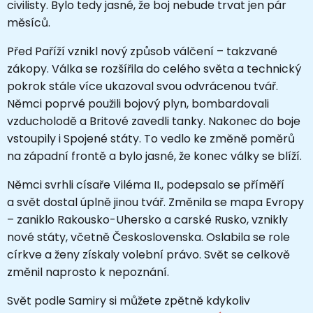
civilisty. Bylo tedy jasné, že boj nebude trvat jen pár
měsíců.
Před Paříží vznikl nový způsob válčení – takzvané
zákopy. Válka se rozšířila do celého světa a technický
pokrok stále více ukazoval svou odvrácenou tvář.
Němci poprvé použili bojový plyn, bombardovali
vzducholodě a Britové zavedli tanky. Nakonec do boje
vstoupily i Spojené státy. To vedlo ke změně poměrů
na západní frontě a bylo jasné, že konec války se blíží.
Němci svrhli císaře Viléma II., podepsalo se příměří
a svět dostal úplně jinou tvář. Změnila se mapa Evropy
– zaniklo Rakousko-Uhersko a carské Rusko, vznikly
nové státy, včetně Československa. Oslabila se role
církve a ženy získaly volební právo. Svět se celkově
změnil naprosto k nepoznání.
Svět podle Samiry si můžete zpětně kdykoliv