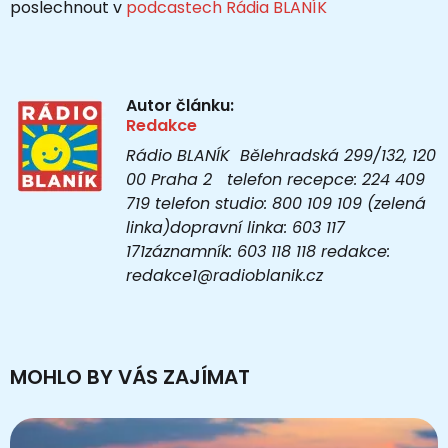
poslechnout v
podcastech Rádia BLANÍK
Autor článku:
Redakce
Rádio BLANÍK Bělehradská 299/132, 120
00 Praha 2 telefon recepce: 224 409
719 telefon studio: 800 109 109 (zelená
linka)dopravní linka: 603 117
171záznamník: 603 118 118 redakce:
redakce1@radioblanik.cz
MOHLO BY VÁS ZAJÍMAT