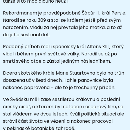
takže si to moc dlouho neužil.
Rekordmanem je pravděpodobně Šápúr II., král Persie.
Narodil se roku 309 a stal se králem ještě před svým
narozením. Vládu za něj převzala jeho matka, a to až
do jeho šestnácti let.
Podobný příběh měl i španělský král Alfons XIII., který
vládl i během první světové války. Narodil se až po
smrti svého otce a zůstal jediným následníkem.
Dcera skotského krále Marie Stuartovna byla na trůn
dosazena už v šesti dnech. Tahle panovnice byla
nakonec popravena – ale to je trochu jiný příběh.
Ve Švédsku měli zase šestiletou královnu a poslední
čínský císař, o kterém byl natočen i oscarový film, se
stal vládcem ve dvou letech. Kvůli politické situaci ale
strávil část života ve vězení a nakonec pracoval
v pekingské botanické zahradě.