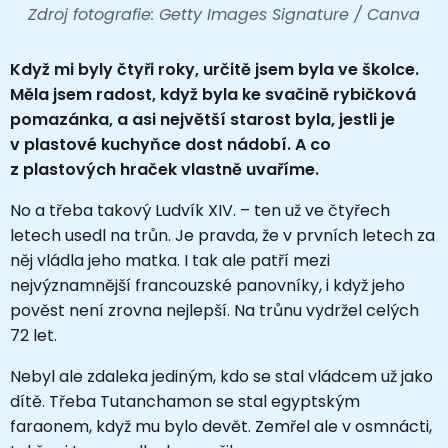
Zdroj fotografie: Getty Images Signature / Canva
Když mi byly čtyři roky, určitě jsem byla ve školce.
Měla jsem radost, když byla ke svačině rybičková
pomazánka, a asi největší starost byla, jestli je
v plastové kuchyňce dost nádobí. A co
z plastových hraček vlastně uvaříme.
No a třeba takový Ludvík XIV. – ten už ve čtyřech
letech usedl na trůn. Je pravda, že v prvních letech za
něj vládla jeho matka. I tak ale patří mezi
nejvýznamnější francouzské panovníky, i když jeho
pověst není zrovna nejlepší. Na trůnu vydržel celých
72 let.
Nebyl ale zdaleka jediným, kdo se stal vládcem už jako
dítě. Třeba Tutanchamon se stal egyptským
faraonem, když mu bylo devět. Zemřel ale v osmnácti,