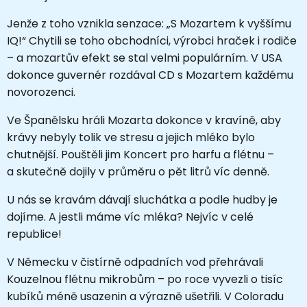
Jenže z toho vznikla senzace: „S Mozartem k vyššímu
IQ!“ Chytili se toho obchodníci, výrobci hraček i rodiče
– a mozartův efekt se stal velmi populárním. V USA
dokonce guvernér rozdával CD s Mozartem každému
novorozenci.
Ve Španělsku hráli Mozarta dokonce v kravíně, aby
krávy nebyly tolik ve stresu a jejich mléko bylo
chutnější. Pouštěli jim Koncert pro harfu a flétnu –
a skutečně dojily v průměru o pět litrů víc denně.
U nás se kravám dávají sluchátka a podle hudby je
dojíme. A jestli máme víc mléka? Nejvíc v celé
republice!
V Německu v čistírně odpadních vod přehrávali
Kouzelnou flétnu mikrobům – po roce vyvezli o tisíc
kubíků méně usazenin a výrazně ušetřili. V Coloradu