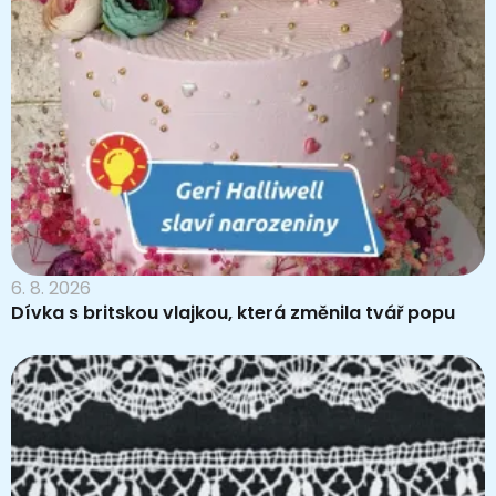
6. 8. 2026
Dívka s britskou vlajkou, která změnila tvář popu