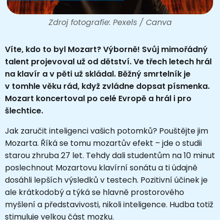
Zdroj fotografie: Pexels / Canva
Víte, kdo to byl Mozart? Výborně! Svůj mimořádný
talent projevoval už od dětství. Ve třech letech hrál
na klavír a v pěti už skládal. Běžný smrtelník je
v tomhle věku rád, když zvládne dopsat písmenka.
Mozart koncertoval po celé Evropě a hrál i pro
šlechtice.
Jak zaručit inteligenci vašich potomků? Pouštějte jim
Mozarta. Říká se tomu mozartův efekt – jde o studii
starou zhruba 27 let. Tehdy dali studentům na 10 minut
poslechnout Mozartovu klavírní sonátu a ti údajně
dosáhli lepších výsledků v testech. Pozitivní účinek je
ale krátkodobý a týká se hlavně prostorového
myšlení a představivosti, nikoli inteligence. Hudba totiž
stimuluje velkou část mozku.