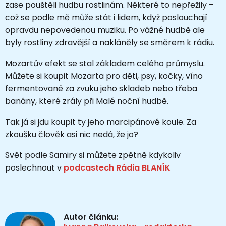
zase pouštěli hudbu rostlinám. Některé to nepřežily –
což se podle mě může stát i lidem, když poslouchají
opravdu nepovedenou muziku. Po vážné hudbě ale
byly rostliny zdravější a nakláněly se směrem k rádiu.
Mozartův efekt se stal základem celého průmyslu.
Můžete si koupit Mozarta pro děti, psy, kočky, víno
fermentované za zvuku jeho skladeb nebo třeba
banány, které zrály při Malé noční hudbě.
Tak já si jdu koupit ty jeho marcipánové koule. Za
zkoušku člověk asi nic nedá, že jo?
Svět podle Samiry si můžete zpětně kdykoliv
poslechnout v
podcastech Rádia BLANÍK
Autor článku: