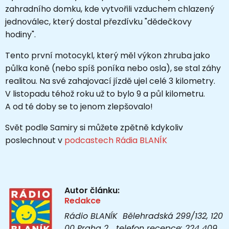
zahradního domku, kde vytvořili vzduchem chlazený
jednoválec, který dostal přezdívku "dědečkovy
hodiny".
Tento první motocykl, který měl výkon zhruba jako
půlka koně (nebo spíš poníka nebo osla), se stal záhy
realitou. Na své zahajovací jízdě ujel celé 3 kilometry.
V listopadu téhož roku už to bylo 9 a půl kilometru.
A od té doby se to jenom zlepšovalo!
Svět podle Samiry si můžete zpětně kdykoliv
poslechnout v
podcastech Rádia BLANÍK
Autor článku:
Redakce
Rádio BLANÍK Bělehradská 299/132, 120
00 Praha 2 telefon recepce: 224 409