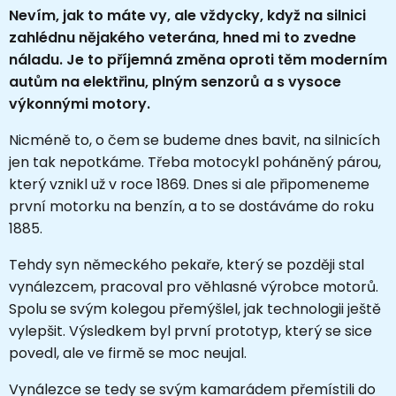
Nevím, jak to máte vy, ale vždycky, když na silnici
zahlédnu nějakého veterána, hned mi to zvedne
náladu. Je to příjemná změna oproti těm moderním
autům na elektřinu, plným senzorů a s vysoce
výkonnými motory.
Nicméně to, o čem se budeme dnes bavit, na silnicích
jen tak nepotkáme. Třeba motocykl poháněný párou,
který vznikl už v roce 1869. Dnes si ale připomeneme
první motorku na benzín, a to se dostáváme do roku
1885.
Tehdy syn německého pekaře, který se později stal
vynálezcem, pracoval pro věhlasné výrobce motorů.
Spolu se svým kolegou přemýšlel, jak technologii ještě
vylepšit. Výsledkem byl první prototyp, který se sice
povedl, ale ve firmě se moc neujal.
Vynálezce se tedy se svým kamarádem přemístili do