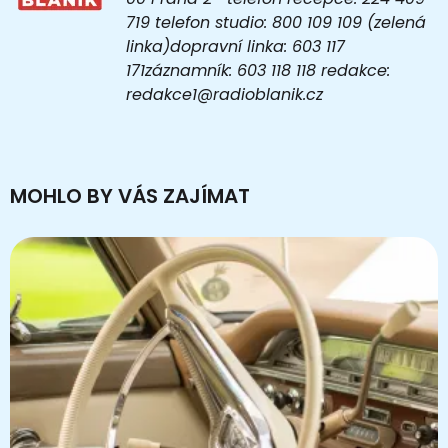
719 telefon studio: 800 109 109 (zelená
linka)dopravní linka: 603 117
171záznamník: 603 118 118 redakce:
redakce1@radioblanik.cz
MOHLO BY VÁS ZAJÍMAT