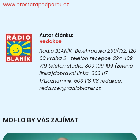
www.prostatapodparou.cz
Autor článku:
Redakce
Rádio BLANÍK Bělehradská 299/132, 120
00 Praha 2 telefon recepce: 224 409
719 telefon studio: 800 109 109 (zelená
linka)dopravní linka: 603 117
171záznamník: 603 118 118 redakce:
redakce1@radioblanik.cz
MOHLO BY VÁS ZAJÍMAT