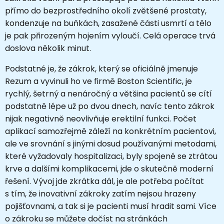
přímo do bezprostředního okolí zvětšené prostaty,
kondenzuje na buňkách, zasažené části usmrtí a tělo
je pak přirozeným hojením vyloučí. Celá operace trvá
doslova několik minut.
Podstatné je, že zákrok, který se oficiálně jmenuje
Rezum a vyvinuli ho ve firmě Boston Scientific, je
rychlý, šetrný a nenáročný a většina pacientů se cítí
podstatně lépe už po dvou dnech, navíc tento zákrok
nijak negativně neovlivňuje erektilní funkci. Počet
aplikací samozřejmě záleží na konkrétním pacientovi,
ale ve srovnání s jinými dosud používanými metodami,
které vyžadovaly hospitalizaci, byly spojené se ztrátou
krve a dalšími komplikacemi, jde o skutečně moderní
řešení. Vývoj jde zkrátka dál, je ale potřeba počítat
s tím, že inovativní zákroky zatím nejsou hrazeny
pojišťovnami, a tak si je pacienti musí hradit sami. Více
o zákroku se můžete dočíst na stránkách