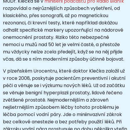
MUDr. Klečka se v
minisérii podcastů pro Rádio Blaník
rozpovídal o nejrůznějších způsobech vyšetření, od
klasického, přes sonografii, až po magnetickou
rezonanci, či krevní testy, které například dokážou
odhalit specifické markery upozorňující na nádorové
onemocnění prostaty. Riziko této nebezpečné
nemoci u mužů nad 50 let je velmi časté, a přestože
mu vždycky nelze zcela předejít, když se na něj přijde
včas, dá se s ním moderními způsoby účinně bojovat.
V plzeňském Urocentru, které doktor Klečka založil už
v roce 2008, poskytuje pacientům preventivní i akutní
péči a věnuje se i výzkumu nových léků. Už od začátku
se věnuje benigní hyperplazii prostaty, lidově řečeno
zvětšené prostatě. Nejmodernějším a zároveň
nejšetrnějším způsobem léčby tohoto problému je
léčba pomocí vodní páry. Jde o miniinvazivní zákrok
bez celkové anestezie a bez potřeby použití léků. Při
zákroku vodní pára prostupuje po dobu několika vteřin