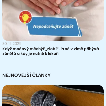
30. 11. 2025
Když močový měchýř „zlobí“. Proč v zimě přibývá
zánětů a kdy je nutné k lékaři
NEJNOVĚJŠÍ ČLÁNKY