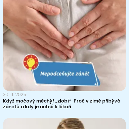
30. 11. 2025
Když močový měchýř „zlobí“. Proč v zimě přibývá
zánětů a kdy je nutné k lékaři