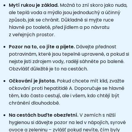
Mytí rukou je základ.
Možná to zní skoro jako nuda,
ale teplá voda a mýdlo jsou jednoduchý a účinný
způsob, jak se chránit. Důkladně si myjte ruce
hlavně po toaletě, před jídlem a po návratu
z veřejných prostor.
Pozor na to, co jíte a pijete.
Dávejte přednost
potravinám, které jsou tepelně upravené, a pokud si
nejste jisti zdrojem vody, raději sáhněte po balené.
Obzvlášť důležité je to na cestách.
Očkování je jistota.
Pokud chcete mít klid, zvažte
očkování proti hepatitidě A. Doporučuje se hlavně
těm, kdo často cestují, ale i všem, kdo chtějí být
chránění dlouhodobě.
Na cestách buďte obezřetní.
V zemích s nižší
hygienou si dávejte pozor na led v nápojích, syrové
ovoce a zeleninu – zvlášť pokud nevíte, čím byly