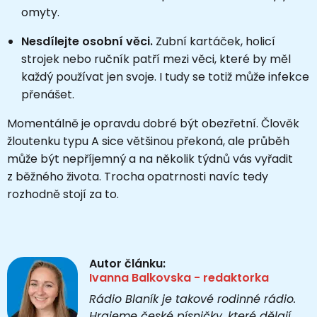
omyty.
Nesdílejte osobní věci.
Zubní kartáček, holicí
strojek nebo ručník patří mezi věci, které by měl
každý používat jen svoje. I tudy se totiž může infekce
přenášet.
Momentálně je opravdu dobré být obezřetní. Člověk
žloutenku typu A sice většinou překoná, ale průběh
může být nepříjemný a na několik týdnů vás vyřadit
z běžného života. Trocha opatrnosti navíc tedy
rozhodně stojí za to.
Autor článku:
Ivanna Balkovska - redaktorka
Rádio Blaník je takové rodinné rádio.
Hrajeme české písničky, které dělají