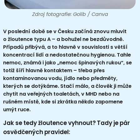
Zdroj fotografie: Golib / Canva
V poslední době se v Česku začíná znovu mluvit
o žloutence typu A – a bohužel ne bezdůvodně.
Případů přibývá, a to hlavně v souvislosti s větší
koncentrací lidí a nedostatečnou hygienou. Tahle
nemoc, známá i jako „nemoc špinavých rukou“, se
totiž šíří hlavně kontaktem – třeba přes
kontaminovanou vodu, jídlo nebo předměty,
kterých se dotýkáme. Stačí málo, a člověk ji může
chytit na veřejných toaletách, v MHD nebo na
rušném místě, kde si zkrátka někdo zapomene
umýt ruce.
Jak se tedy žloutence vyhnout? Tady je pár
osvědčených pravidel: