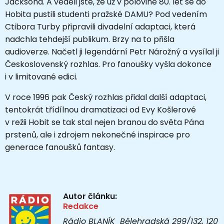
Jacksona. A věděli jste, že už v polovině 80. let se do
Hobita pustili studenti pražské DAMU? Pod vedením
Ctibora Turby připravili divadelní adaptaci, která
nadchla tehdejší publikum. Brzy na to přišla
audioverze. Načetl ji legendární Petr Nárožný a vysílal ji
Československý rozhlas. Pro fanoušky vyšla dokonce
i v limitované edici.
V roce 1996 pak Český rozhlas přidal další adaptaci,
tentokrát třídílnou dramatizaci od Evy Košlerové
v režii
Hobit se tak stal nejen branou do světa Pána
prstenů, ale i zdrojem nekonečné inspirace pro
generace fanoušků fantasy.
Autor článku:
Redakce
Rádio BLANÍK Bělehradská 299/132, 120