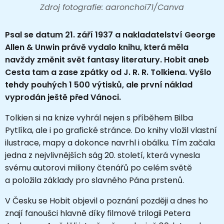
Zdroj fotografie: aaronchoi71/Canva
Psal se datum 21. září 1937 a nakladatelství George
Allen & Unwin právě vydalo knihu, která měla
navždy změnit svět fantasy literatury. Hobit aneb
Cesta tam a zase zpátky od J. R. R. Tolkiena. Vyšlo
tehdy pouhých 1 500 výtisků, ale první náklad
vyprodán ještě před Vánoci.
Tolkien si na knize vyhrál nejen s příběhem Bilba
Pytlíka, ale i po grafické stránce. Do knihy vložil vlastní
ilustrace, mapy a dokonce navrhl i obálku. Tím začala
jedna z nejvlivnějších ság 20. století, která vynesla
svému autorovi miliony čtenářů po celém světě
a položila základy pro slavného Pána prstenů.
V Česku se Hobit objevil o poznání později a dnes ho
znají fanoušci hlavně díky filmové trilogii Petera