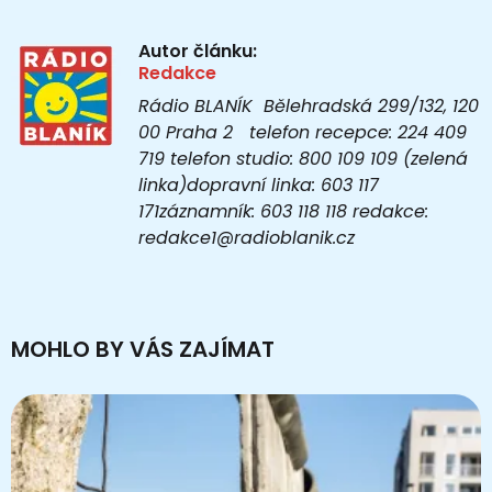
Autor článku:
Redakce
Rádio BLANÍK Bělehradská 299/132, 120
00 Praha 2 telefon recepce: 224 409
719 telefon studio: 800 109 109 (zelená
linka)dopravní linka: 603 117
171záznamník: 603 118 118 redakce:
redakce1@radioblanik.cz
MOHLO BY VÁS ZAJÍMAT