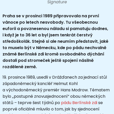
Signature
Praha se v prosinci 1989 připravovala na první
vánoce po letech nesvobody. Tu všeobecnou
euforii a povznesenou náladu si pamatuju dodnes,
i když je to 36 let a byl jsem tenkrát čerstvý
středoškolák. Stejně si ale neumím představit, jaké
to muselo být v Německu, kde po pádu nechvalně
známé Berlínské zdi kromě svobodného dýchání
dostali pod stromeček ještě spojení násilně
rozdělené země.
19. prosince 1989, usedli v Drážďanech za jednací stůl
západoněmecký kancléř Helmut Kohl
a východoněmecký premiér Hans Modrow. Tématem
bylo „postupné znovusjednocení“ obou německých
států – teprve šest týdnů po
pádu Berlínské zdi
se
poprvé oficiálně mluvilo o tom, jak by sjednocení