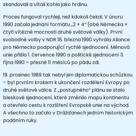
skandovali a vítali Kohla jako hrdinu.
Proces fungoval rychleji, než kdokoli čekal. V únoru
1990 začala jednání formátu „2 + 4“ (obě Německa +
čtyři vítězné mocnosti druhé světové války). První
svobodné volby v NDR 18. března 1990 vyhrála Aliance
pro Německo podporující rychlé sjednocení. Měnová
unie přišla 1. července 1990 a politické sjednocení 3.
října 1990 – přesně 11 měsíců po pádu zdi.
19. prosinec 1989 tak nebyl jen diplomatickou schůzkou
– byl prvním krokem k ukončení rozdělení Evropy po
druhé světové válce. Z „postupného“ plánu se stalo
bleskové sjednocení, které změnilo mapu kontinentu
a otevřelo cestu k rozšíření Evropské unie na východ.
A všechno to začalo v Drážďanech jedním historickým
podáním ruky.