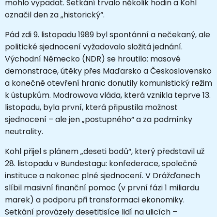
mohlo vypadat. Setkání trvalo několik hodin a Kohl
označil den za „historický“.
Pád zdi 9. listopadu 1989 byl spontánní a nečekaný, ale
politické sjednocení vyžadovalo složitá jednání.
Východní Německo (NDR) se hroutilo: masové
demonstrace, útěky přes Maďarsko a Československo
a konečně otevření hranic donutily komunistický režim
k ústupkům. Modrowova vláda, která vznikla teprve 13.
listopadu, byla první, která připustila možnost
sjednocení – ale jen „postupného“ a za podmínky
neutrality.
Kohl přijel s plánem „deseti bodů“, který představil už
28. listopadu v Bundestagu: konfederace, společné
instituce a nakonec plné sjednocení. V Drážďanech
slíbil masivní finanční pomoc (v první fázi 1 miliardu
marek) a podporu při transformaci ekonomiky.
Setkání provázely desetitisíce lidí na ulicích –