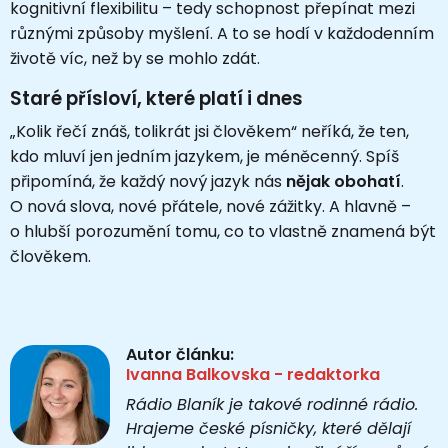
kognitivní flexibilitu – tedy schopnost přepínat mezi
různými způsoby myšlení. A to se hodí v každodenním
životě víc, než by se mohlo zdát.
Staré přísloví, které platí i dnes
„Kolik řečí znáš, tolikrát jsi člověkem“ neříká, že ten,
kdo mluví jen jedním jazykem, je méněcenný. Spíš
připomíná, že každý nový jazyk nás
nějak obohatí
.
O nová slova, nové přátele, nové zážitky. A hlavně –
o hlubší porozumění tomu, co to vlastně znamená být
člověkem.
Autor článku:
Ivanna Balkovska - redaktorka
Rádio Blaník je takové rodinné rádio.
Hrajeme české písničky, které dělají