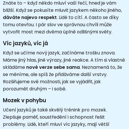
Znáte to – když někdo mluví vaší řečí, hned je vám
bližší. Když se pokusíte mluvit jazykem někoho jiného,
dáváte najevo respekt
. Lidé to cítí. A často se díky
tomu otevřou. I pár slov ve správnou chvíli může
vytvořit most mezi dvěma úplně odlišnými světy.
Víc jazyků, víc já
Když se učíme nový jazyk, začínáme trošku znova.
Máme jiný hlas, jiné výrazy, jiné reakce. A tím si vlastně
skládáme
nové verze sebe sama
. Neznamená to, že
se měníme, ale spíš že přidáváme další vrstvy.
Rozšiřujeme své možnosti, jak se vyjádřit, jak
porozumět druhým – i sobě.
Mozek v pohybu
Učení jazyků je také skvělý trénink pro mozek.
Zlepšuje paměť, soustředění i schopnost řešit
problémy. Lidé, kteří mluví víc jazyky, mají větší