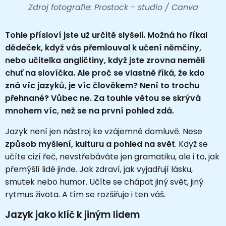
Zdroj fotografie: Prostock - studio / Canva
Tohle přísloví jste už určitě slyšeli. Možná ho říkal
dědeček, když vás přemlouval k učení němčiny,
nebo učitelka angličtiny, když jste zrovna neměli
chuť na slovíčka. Ale proč se vlastně říká, že kdo
zná víc jazyků, je víc člověkem? Není to trochu
přehnané? Vůbec ne. Za touhle větou se skrývá
mnohem víc, než se na první pohled zdá.
Jazyk není jen nástroj ke vzájemné domluvě. Nese
způsob myšlení, kulturu a pohled na svět
. Když se
učíte cizí řeč, nevstřebáváte jen gramatiku, ale i to, jak
přemýšlí lidé jinde. Jak zdraví, jak vyjadřují lásku,
smutek nebo humor. Učíte se chápat jiný svět, jiný
rytmus života. A tím se rozšiřuje i ten váš.
Jazyk jako klíč k jiným lidem