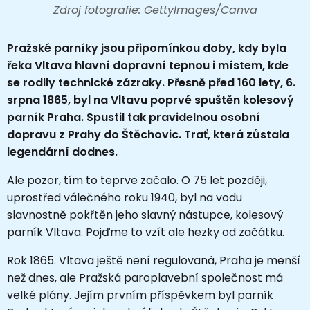
Zdroj fotografie: GettyImages/Canva
Pražské parníky jsou připomínkou doby, kdy byla
řeka Vltava hlavní dopravní tepnou i místem, kde
se rodily technické zázraky. Přesně před 160 lety, 6.
srpna 1865, byl na Vltavu poprvé spuštěn kolesový
parník Praha. Spustil tak pravidelnou osobní
dopravu z Prahy do Štěchovic. Trať, která zůstala
legendární dodnes.
Ale pozor, tím to teprve začalo. O 75 let později,
uprostřed válečného roku 1940, byl na vodu
slavnostně pokřtěn jeho slavný nástupce, kolesový
parník Vltava. Pojďme to vzít ale hezky od začátku.
Rok 1865. Vltava ještě není regulovaná, Praha je menší
než dnes, ale Pražská paroplavební společnost má
velké plány. Jejím prvním příspěvkem byl parník