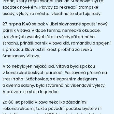
Praha, který rozjel osobní linku do Štěchovic. Byl to
začátek nové éry. Plavby za rekreací, trampské
osady, výlety za město... všechno to startuje tady.
27. srpna 1940 se pak v Libni slavnostně spouští nový
parník Vltava. V době temna, německé okupace,
uzavřených vysokých škol a všudypřítomného
strachu, přináší parník Vltava klid, romantiku a spojení
s přírodou. Slavnostní křest probíhá za zvuků
Smetanovy Vltavy.
A to nebyla jen nějaká loď. Vltava byla špičkou
v konstrukci českých parolodí. Postavená přesně na
trať Praha–Štěchovice, s elegantním designem
a dvěma salony, byla stvořená na víkendové výlety.
A právem se stala legendou.
Za 80 let prošla Vltava několika zásadními
rekonstrukcemi, takže původní podobu byste v ní