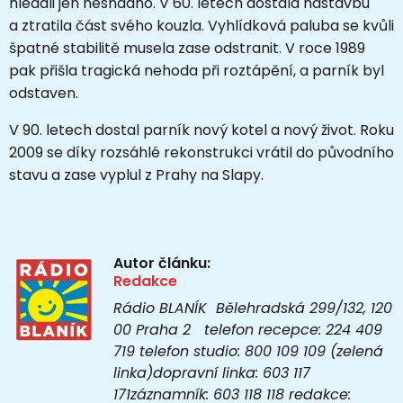
hledali jen nesnadno. V 60. letech dostala nástavbu
a ztratila část svého kouzla. Vyhlídková paluba se kvůli
špatné stabilitě musela zase odstranit. V roce 1989
pak přišla tragická nehoda při roztápění, a parník byl
odstaven.
V 90. letech dostal parník nový kotel a nový život. Roku
2009 se díky rozsáhlé rekonstrukci vrátil do původního
stavu a zase vyplul z Prahy na Slapy.
Autor článku:
Redakce
Rádio BLANÍK Bělehradská 299/132, 120
00 Praha 2 telefon recepce: 224 409
719 telefon studio: 800 109 109 (zelená
linka)dopravní linka: 603 117
171záznamník: 603 118 118 redakce: