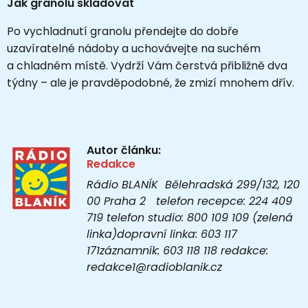
Jak granolu skladovat
Po vychladnutí granolu přendejte do dobře
uzavíratelné nádoby a uchovávejte na suchém
a chladném místě. Vydrží Vám čerstvá přibližně dva
týdny – ale je pravděpodobné, že zmizí mnohem dřív.
Autor článku:
Redakce
Rádio BLANÍK Bělehradská 299/132, 120
00 Praha 2 telefon recepce: 224 409
719 telefon studio: 800 109 109 (zelená
linka)dopravní linka: 603 117
171záznamník: 603 118 118 redakce:
redakce1@radioblanik.cz