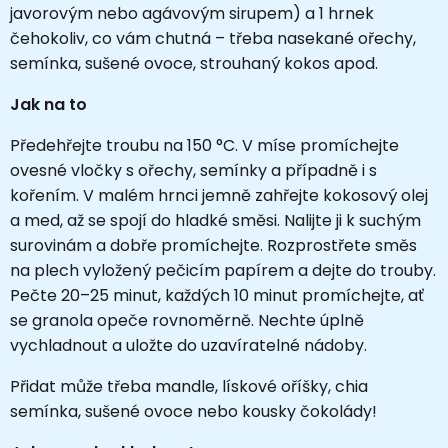
javorovým nebo agávovým sirupem) a 1 hrnek
čehokoliv, co vám chutná – třeba nasekané ořechy,
semínka, sušené ovoce, strouhaný kokos apod.
Jak na to
Předehřejte troubu na 150 °C. V míse promíchejte
ovesné vločky s ořechy, semínky a případně i s
kořením. V malém hrnci jemně zahřejte kokosový olej
a med, až se spojí do hladké směsi. Nalijte ji k suchým
surovinám a dobře promíchejte. Rozprostřete směs
na plech vyložený pečicím papírem a dejte do trouby.
Pečte 20–25 minut, každých 10 minut promíchejte, ať
se granola opeče rovnoměrně. Nechte úplně
vychladnout a uložte do uzavíratelné nádoby.
Přidat může třeba mandle, lískové oříšky, chia
semínka, sušené ovoce nebo kousky čokolády!