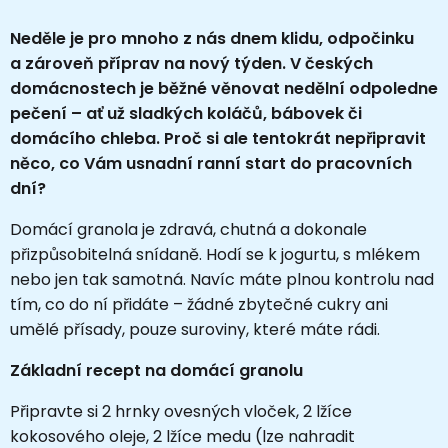
Neděle je pro mnoho z nás dnem klidu, odpočinku
a zároveň příprav na nový týden. V českých
domácnostech je běžné věnovat nedělní odpoledne
pečení – ať už sladkých koláčů, bábovek či
domácího chleba. Proč si ale tentokrát nepřipravit
něco, co Vám usnadní ranní start do pracovních
dní?
Domácí granola je zdravá, chutná a dokonale
přizpůsobitelná snídaně. Hodí se k jogurtu, s mlékem
nebo jen tak samotná. Navíc máte plnou kontrolu nad
tím, co do ní přidáte – žádné zbytečné cukry ani
umělé přísady, pouze suroviny, které máte rádi.
Základní recept na domácí granolu
Připravte si 2 hrnky ovesných vloček, 2 lžíce
kokosového oleje, 2 lžíce medu (lze nahradit