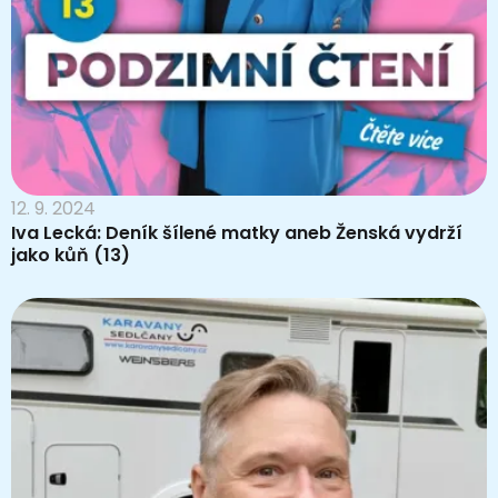
12. 9. 2024
Iva Lecká: Deník šílené matky aneb Ženská vydrží
jako kůň (13)