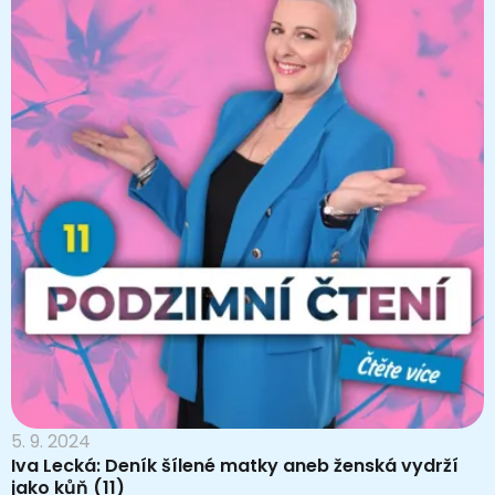
5. 9. 2024
Iva Lecká: Deník šílené matky aneb ženská vydrží
jako kůň (11)