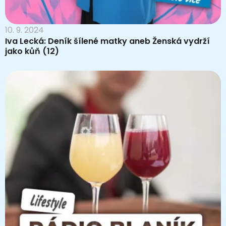
10. 9. 2024
Iva Lecká: Deník šílené matky aneb Ženská vydrží
jako kůň (12)