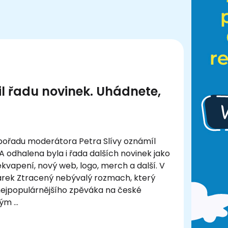
l řadu novinek. Uhádnete,
ořadu moderátora Petra Slívy oznámíl
A odhalena byla i řada dalších novinek jako
ekvapení, nový web, logo, merch a další. V
Marek Ztracený nebývalý rozmach, který
nejpopulárnějšího zpěváka na české
ným …