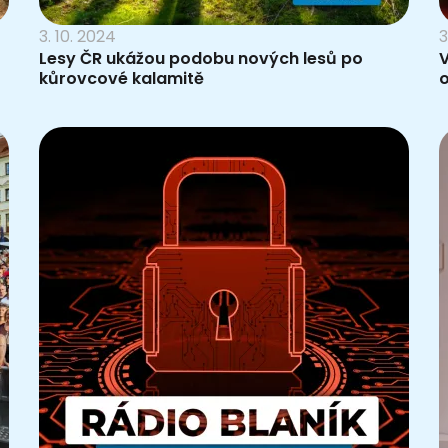
3. 10. 2024
3
Lesy ČR ukážou podobu nových lesů po
V
kůrovcové kalamitě
o