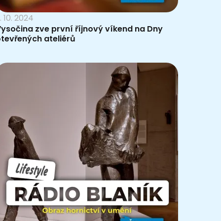
. 10. 2024
ysočina zve první říjnový víkend na Dny
tevřených ateliérů