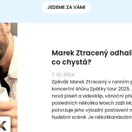
JEDEME ZA VÁMI
Marek Ztracený odhali
co chystá?
7. 10. 2024
Zpěvák Marek Ztracený v ranním p
koncertní šňůru Zpátky tour 2025. 
nová píseň a videoklip, vánoční př
posledních několika letech zažil 
potvrzuje jeho výsadní postavení 
hudební scéně. Je několikanásob