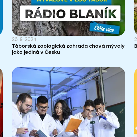
26. 9. 2024
2
Táborská zoologická zahrada chová mývaly
B
jako jediná v Česku