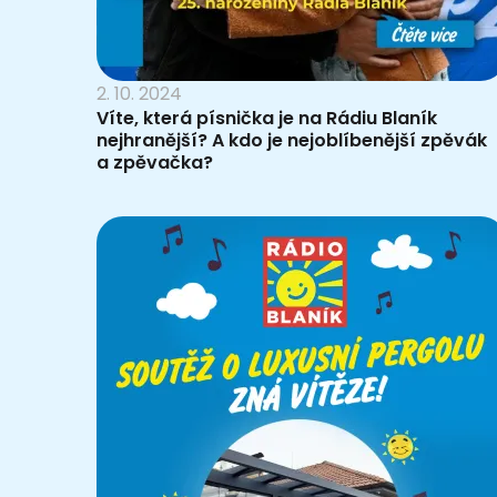
2. 10. 2024
Víte, která písnička je na Rádiu Blaník
nejhranější? A kdo je nejoblíbenější zpěvák
a zpěvačka?