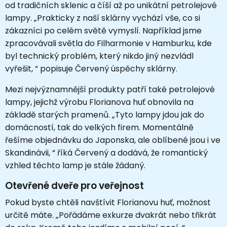
od tradičních sklenic a číší až po unikátní petrolejové
lampy. „Prakticky z naší sklárny vychází vše, co si
zákazníci po celém světě vymyslí. Například jsme
zpracovávali světla do Filharmonie v Hamburku, kde
byl technický problém, který nikdo jiný nezvládl
vyřešit, “ popisuje Červený úspěchy sklárny.
Mezi nejvýznamnější produkty patří také petrolejové
lampy, jejichž výrobu Florianova huť obnovila na
základě starých pramenů. „Tyto lampy jdou jak do
domácností, tak do velkých firem. Momentálně
řešíme objednávku do Japonska, ale oblíbené jsou i ve
Skandinávii, “ říká Červený a dodává, že romantický
vzhled těchto lamp je stále žádaný.
Otevřené dveře pro veřejnost
Pokud byste chtěli navštívit Florianovu huť, možnost
určitě máte. „Pořádáme exkurze dvakrát nebo třikrát