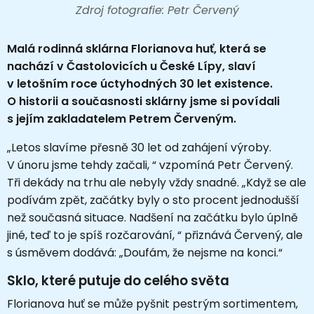
Zdroj fotografie: Petr Červený
Malá rodinná sklárna Florianova huť, která se
nachází v Častolovicích u České Lípy, slaví
v letošním roce úctyhodných 30 let existence.
O historii a současnosti sklárny jsme si povídali
s jejím zakladatelem Petrem Červeným.
„Letos slavíme přesně 30 let od zahájení výroby.
V únoru jsme tehdy začali, “ vzpomíná Petr Červený.
Tři dekády na trhu ale nebyly vždy snadné. „Když se ale
podívám zpět, začátky byly o sto procent jednodušší
než současná situace. Nadšení na začátku bylo úplně
jiné, teď to je spíš rozčarování, “ přiznává Červený, ale
s úsměvem dodává: „Doufám, že nejsme na konci.“
Sklo, které putuje do celého světa
Florianova huť se může pyšnit pestrým sortimentem,