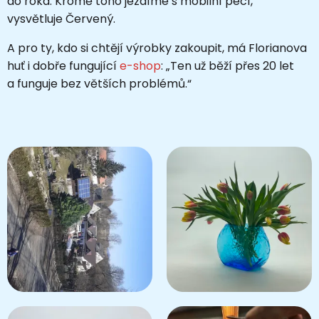
do roka. Kromě toho jezdíme s mobilní pecí, “
vysvětluje Červený.
A pro ty, kdo si chtějí výrobky zakoupit, má Florianova
huť i dobře fungující
e-shop
: „Ten už běží přes 20 let
a funguje bez větších problémů.“