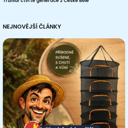
Truhlář čtvrté generace z České Bělé
NEJNOVĚJŠÍ ČLÁNKY