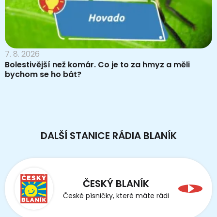
7. 8. 2026
Bolestivější než komár. Co je to za hmyz a měli
bychom se ho bát?
DALŠÍ STANICE RÁDIA BLANÍK
ČESKÝ BLANÍK
České písničky, které máte rádi