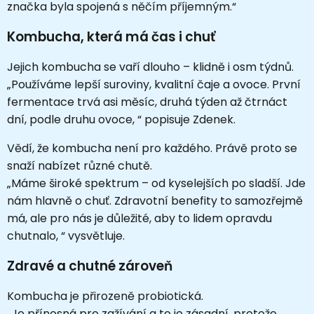
značka byla spojená s něčím příjemným.“
Kombucha, která má čas i chuť
Jejich kombucha se vaří dlouho – klidně i osm týdnů.
„Používáme lepší suroviny, kvalitní čaje a ovoce. První
fermentace trvá asi měsíc, druhá týden až čtrnáct
dní, podle druhu ovoce, “ popisuje Zdenek.
Vědí, že kombucha není pro každého. Právě proto se
snaží nabízet různé chutě.
„Máme široké spektrum – od kyselejších po sladší. Jde
nám hlavně o chuť. Zdravotní benefity to samozřejmě
má, ale pro nás je důležité, aby to lidem opravdu
chutnalo, “ vysvětluje.
Zdravé a chutné zároveň
Kombucha je přirozeně probiotická.
„Je přínosná pro zažívání a to je zásadní, protože