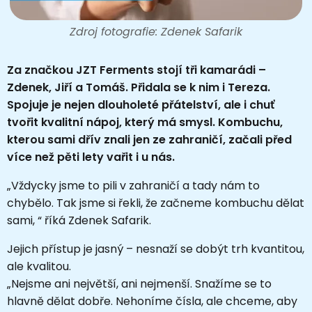
Zdroj fotografie: Zdenek Safarik
Za značkou JZT Ferments stojí tři kamarádi –
Zdenek, Jiří a Tomáš. Přidala se k nim i Tereza.
Spojuje je nejen dlouholeté přátelství, ale i chuť
tvořit kvalitní nápoj, který má smysl. Kombuchu,
kterou sami dřív znali jen ze zahraničí, začali před
více než pěti lety vařit i u nás.
„Vždycky jsme to pili v zahraničí a tady nám to
chybělo. Tak jsme si řekli, že začneme kombuchu dělat
sami, “ říká Zdenek Safarik.
Jejich přístup je jasný – nesnaží se dobýt trh kvantitou,
ale kvalitou.
„Nejsme ani největší, ani nejmenší. Snažíme se to
hlavně dělat dobře. Nehoníme čísla, ale chceme, aby