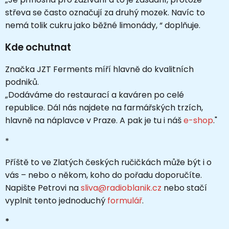
střeva se často označují za druhý mozek. Navíc to
nemá tolik cukru jako běžné limonády, “ doplňuje.
Kde ochutnat
Značka JZT Ferments míří hlavně do kvalitních
podniků.
„Dodáváme do restaurací a kaváren po celé
republice. Dál nás najdete na farmářských trzích,
hlavně na náplavce v Praze. A pak je tu i náš
e-shop
."
*
Příště to ve Zlatých českých ručičkách může být i o
vás
–
nebo o někom, koho do pořadu doporučíte.
Napište Petrovi na
sliva@radioblanik.cz
nebo stačí
vyplnit tento jednoduchý
formulář
.
*