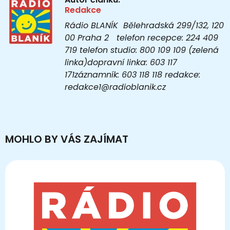
Redakce
Rádio BLANÍK Bělehradská 299/132, 120
00 Praha 2 telefon recepce: 224 409
719 telefon studio: 800 109 109 (zelená
linka)dopravní linka: 603 117
171záznamník: 603 118 118 redakce:
redakce1@radioblanik.cz
MOHLO BY VÁS ZAJÍMAT