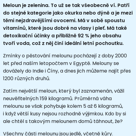
Meloun je zelenina. To už se tak všeobecně ví. Patří
do stejné kategorie jako okurka nebo dýně a je mezi
těmi nejzdravějšími ovocemi. Má v sobě spoustu
vitamínů, které jsou dobré na vlasy i pleť. Má také
detoxikační účinky a přibližně 92 % jeho obsahu
tvoří voda, což z něj činí ideální letní pochoutku.
Zmínky o pěstování melounu pocházejí z doby 2000
let před naším letopočtem v Egyptě. Melouny se
dovážely do Indie i Číny, a dnes jich můžeme najít přes
1200 různých druhů.
Zatím největší meloun, který byl zaznamenán, vážil
neuvěřitelných 159 kilogramů. Průměrná váha
melounu se však pohybuje kolem 5 až 6 kilogramů,
i když větší kusy nejsou rozhodně výjimkou. Kdo by si
ale chtěl s takovým melounem domů táhnout, že?
Všechny části melounu jsou jedlé, včetně kůry.