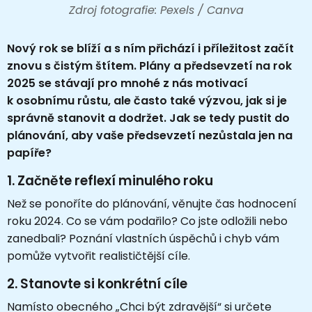
Zdroj fotografie: Pexels / Canva
Nový rok se blíží a s ním přichází i příležitost začít
znovu s čistým štítem. Plány a předsevzetí na rok
2025 se stávají pro mnohé z nás motivací
k osobnímu růstu, ale často také výzvou, jak si je
správně stanovit a dodržet. Jak se tedy pustit do
plánování, aby vaše předsevzetí nezůstala jen na
papíře?
1.
Začněte reflexí minulého roku
Než se ponoříte do plánování, věnujte čas hodnocení
roku 2024. Co se vám podařilo? Co jste odložili nebo
zanedbali? Poznání vlastních úspěchů i chyb vám
pomůže vytvořit realističtější cíle.
2.
Stanovte si konkrétní cíle
Namísto obecného „Chci být zdravější“ si určete