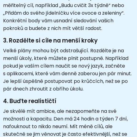
měřitelný cíl, například „Budu cvičit 3x týdně“ nebo
„Přidám do svého jídelníčku více ovoce a zeleniny“.
Konkrétní body vám usnadní sledování vašich
pokroků a budete z nich mít větší radost.
3.
Rozdělte si cíle na menší kroky
Velké plány mohou být odstrašující. Rozdělte je na
menší úkoly, které můžete plnit postupně. Například
pokud je vaším cílem naučit se nový jazyk, začněte
s aplikacemi, které vám denně zaberou jen pár minut.
Je lepší úspěšně postupovat po krůčcích, než se po
pár dnech zhroutit z obřího úkolu.
4.
Buďte realističtí
Je skvělé mít ambice, ale nezapomeňte na své
možnosti a kapacitu. Den má 24 hodin a týden 7 dní,
nafouknout to nikdo neumí. Mít méně cílů, ale
skutečně se jim věnovat je často efektivnější, než se