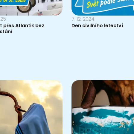
025
7. 12. 2024
et přes Atlantik bez
Den civilního letectví
stání