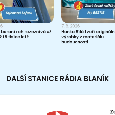
26
7. 8. 2026
 beraní roh rozeznívá už
Hanka Bílá tvoří origináln
 tři tisíce let?
výrobky z materiálu
budoucnosti
DALŠÍ STANICE RÁDIA BLANÍK
Z