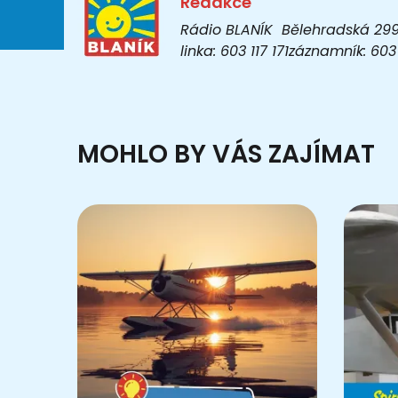
Redakce
Rádio BLANÍK Bělehradská 299/1
linka: 603 117 171záznamník: 6
MOHLO BY VÁS ZAJÍMAT