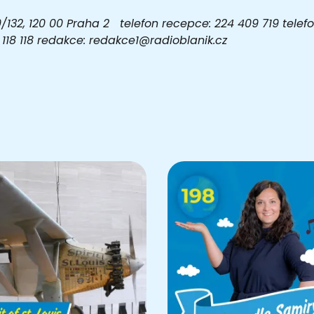
32, 120 00 Praha 2 telefon recepce: 224 409 719 telefon
03 118 118 redakce: redakce1@radioblanik.cz