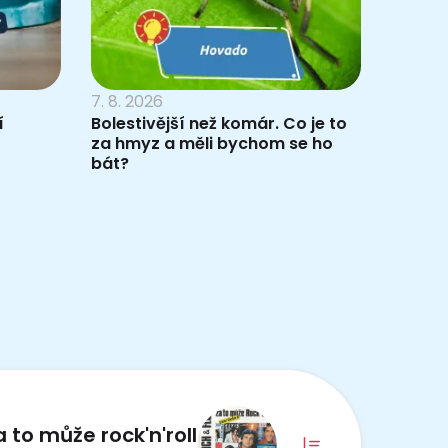
7. 8. 2026
í
Bolestivější než komár. Co je to
za hmyz a měli bychom se ho
bát?
a to může rock'n'roll