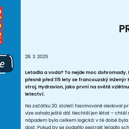
P
28. 3. 2025
Letadla a voda? To nejde moc dohromady. M
přesně před 115 lety se francouzský inženýr 
stroj, Hydravion, jako první na světě vzlétnul
letectví.
Na začátku 20. století fascinovaně sledoval pr
vize sahala ještě dál. Nechtěl jen létat – chtě
nápadem byla celkem logická: v té době byla 
dost. Pokud by se podařilo sestrojit letadlo sc