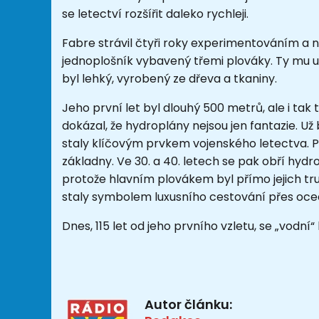
se letectví rozšířit daleko rychleji.
Fabre strávil čtyři roky experimentováním a 
jednoplošník vybavený třemi plováky. Ty mu 
byl lehký, vyrobený ze dřeva a tkaniny.
Jeho první let byl dlouhý 500 metrů, ale i tak 
dokázal, že hydroplány nejsou jen fantazie. U
staly klíčovým prvkem vojenského letectva. P
základny. Ve 30. a 40. letech se pak obří hydrop
protože hlavním plovákem byl přímo jejich tru
staly symbolem luxusního cestování přes oce
Dnes, 115 let od jeho prvního vzletu, se „vodní
Autor článku: