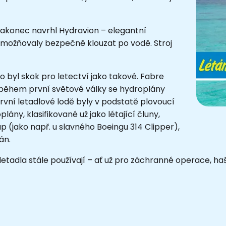
nakonec navrhl Hydravion – elegantní
umožňovaly bezpečně klouzat po vodě. Stroj
to byl skok pro letectví jako takové. Fabre
ž během první světové války se hydroplány
rvní letadlové lodě byly v podstatě plovoucí
lány, klasifikované už jako létající čluny,
p (jako např. u slavného Boeingu 314 Clipper),
án.
“ letadla stále používají – ať už pro záchranné operace, h