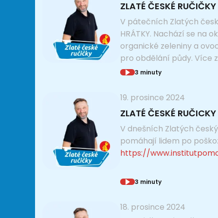
ZLATÉ ČESKÉ RUČIČKY 
V pátečních Zlatých česk
HRÁTKY. Nachází se na ok
organické zeleniny a ovoc
pro obdělání půdy. Více 
3 minuty
19. prosince 2024
ZLATÉ ČESKÉ RUČICKY 
V dnešních Zlatých českýc
pomáhají lidem po poškozen
https://www.institutpom
3 minuty
18. prosince 2024