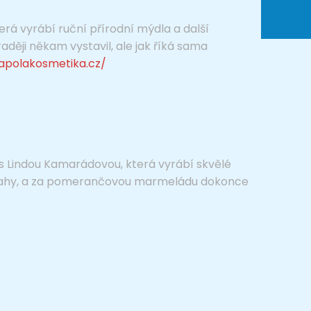
erá vyrábí ruční přírodní mýdla a další
ději někam vystavil, ale jak říká sama
apolakosmetika.cz/
l s Lindou Kamarádovou, která vyrábí skvělé
 Prahy, a za pomerančovou marmeládu dokonce