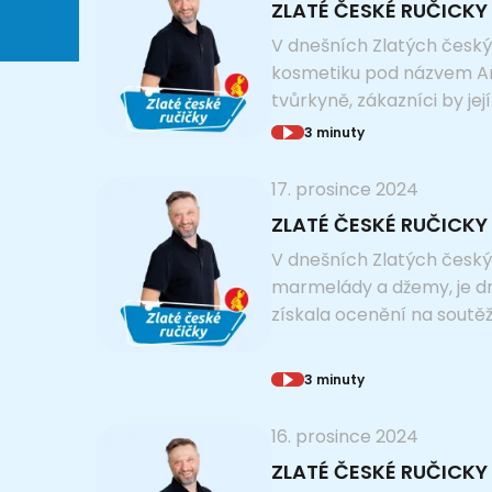
ZLATÉ ČESKÉ RUČICKY 
V dnešních Zlatých českýc
kosmetiku pod názvem Amap
tvůrkyně, zákazníci by jej
3 minuty
17. prosince 2024
ZLATÉ ČESKÉ RUČICKY 
V dnešních Zlatých českýc
marmelády a džemy, je d
získala ocenění na soutěži
3 minuty
16. prosince 2024
ZLATÉ ČESKÉ RUČICKY 