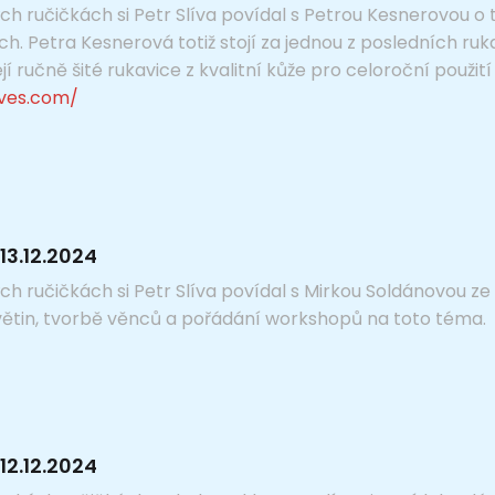
ch ručičkách si Petr Slíva povídal s Petrou Kesnerovou o
ích. Petra Kesnerová totiž stojí za jednou z posledních 
ejí ručně šité rukavice z kvalitní kůže pro celoroční použití
ves.com/
13.12.2024
h ručičkách si Petr Slíva povídal s Mirkou Soldánovou ze
větin, tvorbě věnců a pořádání workshopů na toto téma.
12.12.2024