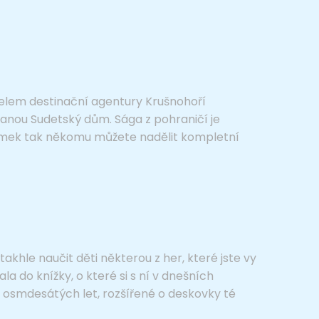
itelem destinační agentury Krušnohoří
zvanou Sudetský dům. Sága z pohraničí je
romek tak někomu můžete nadělit kompletní
akhle naučit děti některou z her, které jste vy
la do knížky, o které si s ní v dnešních
 osmdesátých let, rozšířené o deskovky té