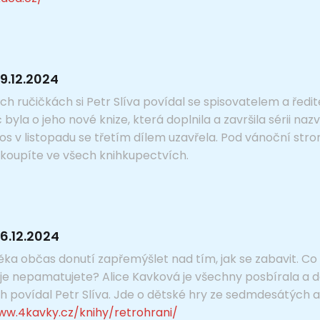
9.12.2024
h ručičkách si Petr Slíva povídal se spisovatelem a řed
la o jeho nové knize, která doplnila a završila sérii na
s v listopadu se třetím dílem uzavřela. Pod vánoční st
li koupíte ve všech knihkupectvích.
6.12.2024
ka občas donutí zapřemýšlet nad tím, jak se zabavit. Co t
i je nepamatujete? Alice Kavková je všechny posbírala a da
h povídal Petr Slíva. Jde o dětské hry ze sedmdesátých a
ww.4kavky.cz/knihy/retrohrani/