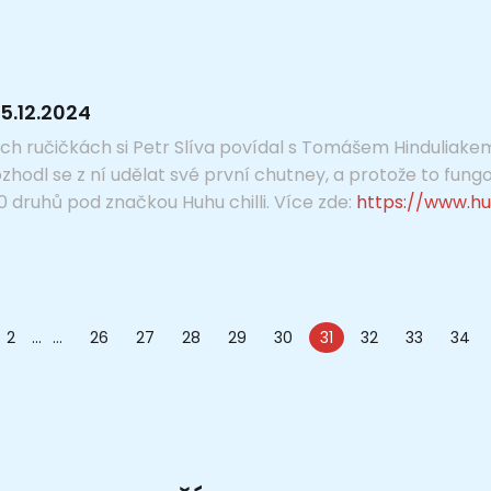
5.12.2024
ch ručičkách si Petr Slíva povídal s Tomášem Hinduliake
rozhodl se z ní udělat své první chutney, a protože to fung
druhů pod značkou Huhu chilli. Více zde:
https://www.huh
2
...
26
27
28
29
30
31
32
33
34