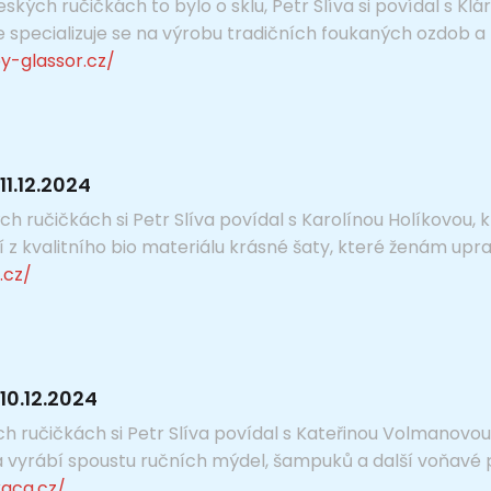
ských ručičkách to bylo o sklu, Petr Slíva si povídal s K
se specializuje se na výrobu tradičních foukaných ozdob a
y-glassor.cz/
1.12.2024
h ručičkách si Petr Slíva povídal s Karolínou Holíkovou, k
í z kvalitního bio materiálu krásné šaty, které ženám upravu
.cz/
10.12.2024
ch ručičkách si Petr Slíva povídal s Kateřinou Volmanovo
yrábí spoustu ručních mýdel, šampuků a další voňavé pří
aca.cz/