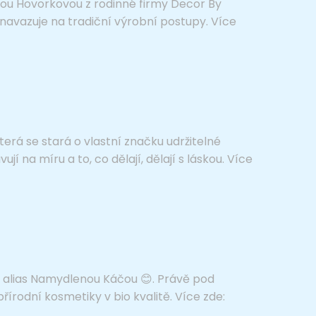
lárou Hovorkovou z rodinné firmy Decor By
 navazuje na tradiční výrobní postupy. Více
terá se stará o vlastní značku udržitelné
jí na míru a to, co dělají, dělají s láskou. Více
u alias Namydlenou Káčou 😊. Právě pod
rodní kosmetiky v bio kvalitě. Více zde: