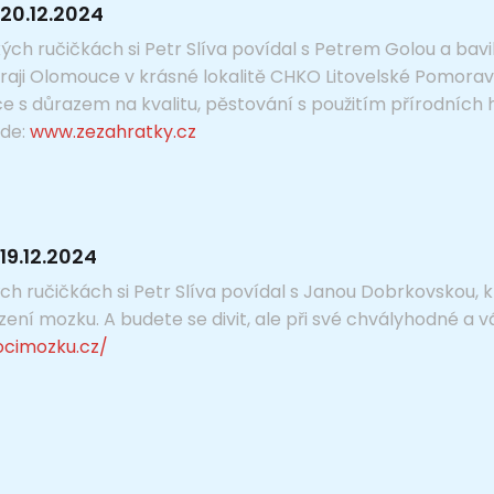
20.12.2024
ých ručičkách si Petr Slíva povídal s Petrem Golou a bav
raji Olomouce v krásné lokalitě CHKO Litovelské Pomoraví
e s důrazem na kvalitu, pěstování s použitím přírodních h
zde:
www.zezahratky.cz
19.12.2024
h ručičkách si Petr Slíva povídal s Janou Dobrkovskou, k
í mozku. A budete se divit, ale při své chvályhodné a vážn
ocimozku.cz/