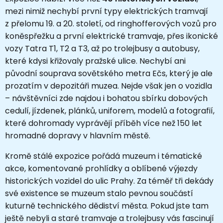
mezi nimiž nechybí první typy elektrických tramvají
z přelomu 19. a 20. století, od ringhofferových vozů pro
koněspřežku a první elektrické tramvaje, přes ikonické
vozy Tatra T1, T2 a T3, až po trolejbusy a autobusy,
které kdysi křižovaly pražské ulice. Nechybí ani
původní souprava sovětského metra Ečs, který je ale
prozatím v depozitáři muzea. Nejde však jen o vozidla
– návštěvníci zde najdou i bohatou sbírku dobových
cedulí, jízdenek, plánků, uniforem, modelů a fotografií,
které dohromady vyprávějí příběh více než 150 let
hromadné dopravy v hlavním městě.
Kromě stálé expozice pořádá muzeum i tématické
akce, komentované prohlídky a oblíbené výjezdy
historických vozidel do ulic Prahy. Za téměř tři dekády
své existence se muzeum stalo pevnou součástí
kuturně technického dědiství města. Pokud jste tam
ještě nebyli a staré tramvaje a trolejbusy vás fascinují