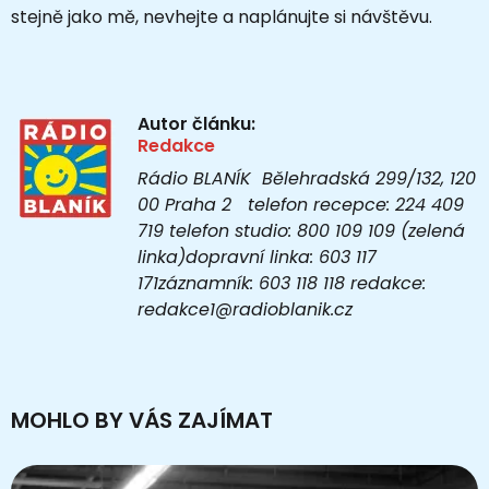
stejně jako mě, nevhejte a naplánujte si návštěvu.
Autor článku:
Redakce
Rádio BLANÍK Bělehradská 299/132, 120
00 Praha 2 telefon recepce: 224 409
719 telefon studio: 800 109 109 (zelená
linka)dopravní linka: 603 117
171záznamník: 603 118 118 redakce:
redakce1@radioblanik.cz
MOHLO BY VÁS ZAJÍMAT