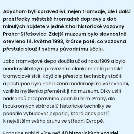
Abychom byli spravedliví, nejen tramvaje, ale i další
prostředky městské hromadné dopravy z dob
minulých najdete v jedné z hal historické vozovny
Praha-Střešovice. Zdejší muzeum bylo slavnostně
otevřeno 14. května 1993, krátce poté, co vozovna
přestala sloužit svému původnímu účelu.
Jako tramvajové depo sloužila už od roku 1909 a byla
neodmyslitelným provozním článkem celé pražské
tramvajové sítě. Když ale přestala technicky stačit
a postupně byla nahrazena modernějšími vozovnami,
vznikla myšlenka přeměnit jí na muzeum. Díky usílí
nadšenců z Dopravního podniku hl.m. Prahy, ale
i soukromých sběratelů historické techniky se
podařilo vybudovat expozici, která dnes patří
k největším svého druhu ve střední Evropě.
Expozice nabízí více než
40 historických vozidel
,