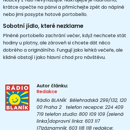
krátce opečte na pánvi a přimíchejte zpět do náplně
nebo jimi posypte hotové portobello.
Sobotní jídlo, které nezklame
Plněné portobello zachrání večer, když nechcete stát
hodiny u plotny, ale zároveň si chcete dát něco
dobrého a originálního. Fungují jako lehká večeře, ale
klidně obstojí i jako hlavní chod pro návštěvu.
Autor článku:
Redakce
Rádio BLANÍK Bělehradská 299/132, 120
00 Praha 2 telefon recepce: 224 409
719 telefon studio: 800 109 109 (zelená
linka)dopravní linka: 603 117
171záznamník: 603 118 118 redakce: