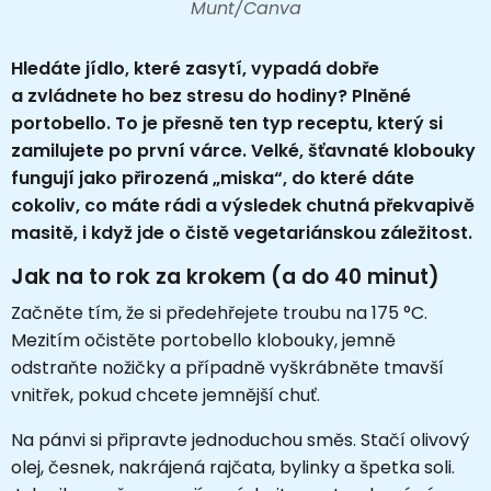
Munt/Canva
Hledáte jídlo, které zasytí, vypadá dobře
a zvládnete ho bez stresu do hodiny? Plněné
portobello. To je přesně ten typ receptu, který si
zamilujete po první várce. Velké, šťavnaté klobouky
fungují jako přirozená „miska“, do které dáte
cokoliv, co máte rádi a výsledek chutná překvapivě
masitě, i když jde o čistě vegetariánskou záležitost.
Jak na to rok za krokem (a do 40 minut)
Začněte tím, že si předehřejete troubu na 175 °C.
Mezitím očistěte portobello klobouky, jemně
odstraňte nožičky a případně vyškrábněte tmavší
vnitřek, pokud chcete jemnější chuť.
Na pánvi si připravte jednoduchou směs. Stačí olivový
olej, česnek, nakrájená rajčata, bylinky a špetka soli.