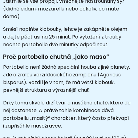
Jakmile se vše propojí, vmíchejte nastrouhaný sýr
(klidně eidam, mozzarellu nebo cokoliv, co máte
doma).
Směsí naplňte klobouky, lehce je zakápněte olejem
a dejte péct asi na 25 minut. Po vytažení z trouby
nechte portobello dvě minutky odpočinout.
Proč portobello chutná „jako maso“
Portobello není žádná speciální houba z jiné planety.
Jde o zralou verzi klasického žampionu (Agaricus
bisporus). Rozdíl je v tom, že má větší klobouk,
pevnější strukturu a výraznější chuť.
Díky tomu skvěle drží tvar a nasákne chutě, které do
něj dostanete. A právě tahle kombinace dává
portobellu „masitý“ charakter, který často překvapí
i zapřisáhlé masožravce.