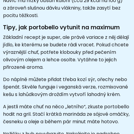
Navíc má nízký obsah kalorií (cca 29 kcal na 100 g)
a zároveň slušnou dávku vlákniny, takže zasytí bez
pocitu těžkosti.
Tipy, jak portobello vytunit na maximum
Základní recept je super, ale právě variace z něj dělají
jídlo, ke kterému se budete rádi vracet. Pokud chcete
výraznější chuť, potřete klobouky před pečením
olivovým olejem a lehce osolte. Vytáhne to jejich
přirozené aroma.
Do náplně můžete přidat třeba kozí sýr, ořechy nebo
špenát. Skvěle funguje i veganská verze, rozmixované
kešu s lahůdkovým droždím vytvoří lahodný krém.
A jestli máte chuť na něco „letního“, zkuste portobello
hodit na gril. Stačí krátká marináda ze sójové omáčky,
česneku a oleje a během pár minut máte hotovo.
Nožičky z hub nevyhazujte. Nakrájejte je nadrobno,