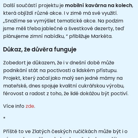
Další součástí projektu je
mobilní kavárna na kolech
,
která objíždí různé akce. I v zimě má své využití.
„Snažíme se vymýšlet tematické akce. Na podzim
jsme měli třeba jablečné a švestkové dezerty, teď
plánujeme zimní nabídku, “ přibližuje Markéta.
Důkaz, že důvěra funguje
Zobedort je důkazem, že i v dnešní době může
podnikání stát na poctivosti a lidském přístupu.
Projekt, který začal jako malý sen jedné mámy na
mateřské, dnes spojuje kvalitní cukrářskou výrobu,
férovost a radost z toho, že lidé dokážou být poctiví.
Více info
zde
.
*
Příště to ve Zlatých českých ručičkách může být i o