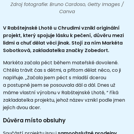
Zdroj fotografie: Bruno Cardoso, Getty Images /
Canva
V Rabštejnské Lhotě u Chrudimi vznikl originální
projekt, který spojuje lásku k pečení, důvěru mezi
lidmi a chuť dělat věci jinak. Stojí za ním Markéta
Sobotková, zakladatelka značky Zobedort.
Markéta začala péct během mateřské dovolené.
Chtěla trávit čas s dětmi, a přitom dělat něco, co ji
naplňuje. „Začala jsem péct s mladší dcerou
a postupně jsem se posouvala dál a dál. Dnes už
máme vlastní výrobnu v Rabštejnské Lhotě, “ říká
zakladatelka projektu, jehož název vznikl podle jmen
jejích dvou dcer.
Důvěra místo obsluhy
Součástí projektu jsou i
samoobslužné prodejny
,