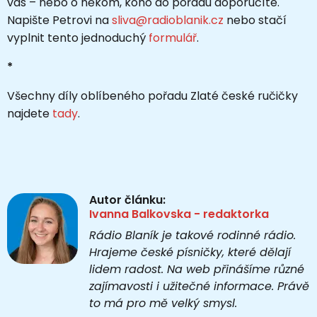
vás
–
nebo o někom, koho do pořadu doporučíte.
Napište Petrovi na
sliva@radioblanik.cz
nebo stačí
vyplnit tento jednoduchý
formulář
.
*
Všechny díly oblíbeného pořadu Zlaté české ručičky
najdete
tady
.
Autor článku:
Ivanna Balkovska - redaktorka
Rádio Blaník je takové rodinné rádio.
Hrajeme české písničky, které dělají
lidem radost. Na web přinášíme různé
zajímavosti i užitečné informace. Právě
to má pro mě velký smysl.