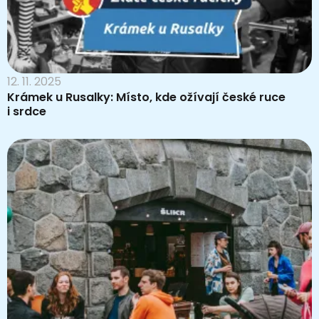
12. 11. 2025
Krámek u Rusalky: Místo, kde ožívají české ruce
i srdce