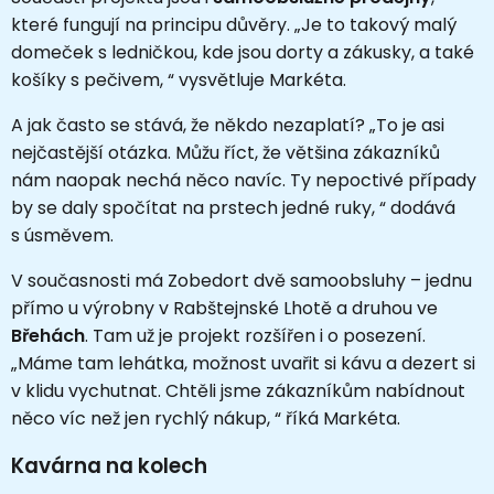
které fungují na principu důvěry. „Je to takový malý
domeček s ledničkou, kde jsou dorty a zákusky, a také
košíky s pečivem, “ vysvětluje Markéta.
A jak často se stává, že někdo nezaplatí? „To je asi
nejčastější otázka. Můžu říct, že většina zákazníků
nám naopak nechá něco navíc. Ty nepoctivé případy
by se daly spočítat na prstech jedné ruky, “ dodává
s úsměvem.
V současnosti má Zobedort dvě samoobsluhy – jednu
přímo u výrobny v Rabštejnské Lhotě a druhou ve
Břehách
. Tam už je projekt rozšířen i o posezení.
„Máme tam lehátka, možnost uvařit si kávu a dezert si
v klidu vychutnat. Chtěli jsme zákazníkům nabídnout
něco víc než jen rychlý nákup, “ říká Markéta.
Kavárna na kolech