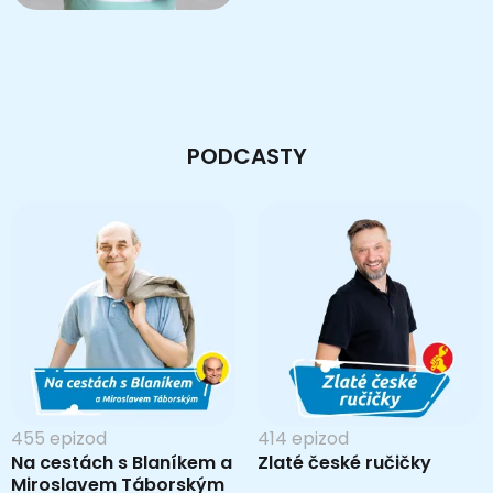
PODCASTY
455 epizod
414 epizod
Na cestách s Blaníkem a
Zlaté české ručičky
Miroslavem Táborským