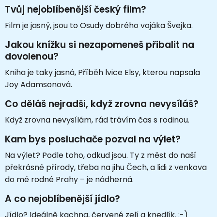
Tvůj nejoblíbenější český film?
Film je jasný, jsou to Osudy dobrého vojáka Švejka.
Jakou knížku si nezapomeneš přibalit na
dovolenou?
Kniha je taky jasná, Příběh lvice Elsy, kterou napsala
Joy Adamsonová.
Co děláš nejradši, když zrovna nevysíláš?
Když zrovna nevysílám, rád trávím čas s rodinou.
Kam bys posluchače pozval na výlet?
Na výlet? Podle toho, odkud jsou. Ty z měst do naší
překrásné přírody, třeba na jihu Čech, a lidi z venkova
do mé rodné Prahy – je nádherná.
A co nejoblíbenější jídlo?
Jídlo? Ideálně kachna, červené zelí a knedlík. :-)