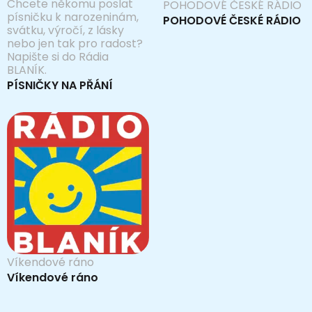
Chcete někomu poslat
POHODOVÉ ČESKÉ RÁDIO
písničku k narozeninám,
POHODOVÉ ČESKÉ RÁDIO
svátku, výročí, z lásky
nebo jen tak pro radost?
Napište si do Rádia
BLANÍK.
PÍSNIČKY NA PŘÁNÍ
Víkendové ráno
Víkendové ráno