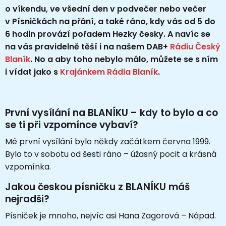
o víkendu, ve všední den v podvečer nebo večer
v Písničkách na přání, a také ráno, kdy vás od 5 do
6 hodin provází pořadem Hezky česky. A navíc se
na vás pravidelně těší i na našem DAB+
Rádiu Český
Blaník
. No a aby toho nebylo málo, můžete se s ním
i vídat jako s
Krajánkem Rádia Blaník
.
První vysílání na BLANÍKU – kdy to bylo a co
se ti při vzpomínce vybaví?
Mé první vysílání bylo někdy začátkem června 1999.
Bylo to v sobotu od šesti ráno – úžasný pocit a krásná
vzpomínka.
Jakou českou písničku z BLANÍKU máš
nejradši?
Písniček je mnoho, nejvíc asi Hana Zagorová – Nápad.