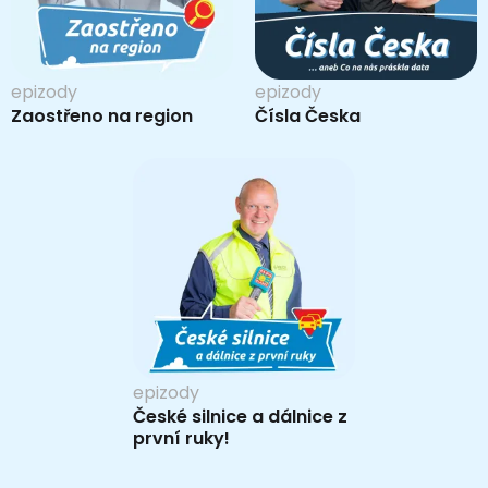
epizody
epizody
Zaostřeno na region
Čísla Česka
epizody
České silnice a dálnice z
první ruky!