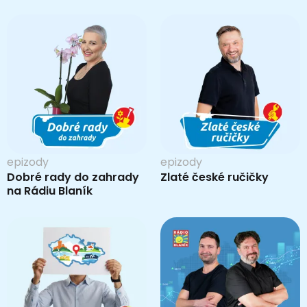
epizody
epizody
Dobré rady do zahrady
Zlaté české ručičky
na Rádiu Blaník