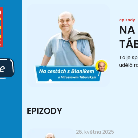
epizody
NA
TÁ
To je s
udělá r
EPIZODY
26. května 2025