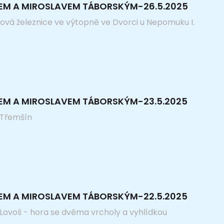
KEM A MIROSLAVEM TÁBORSKÝM-26.5.2025
lová železnice ve výtopně ve Dvorci u Nepomuku I.
KEM A MIROSLAVEM TÁBORSKÝM-23.5.2025
 Třemšín
KEM A MIROSLAVEM TÁBORSKÝM-22.5.2025
 Lovoš - hora se dvěma vrcholy a vyhlídkou