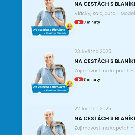
NA CESTÁCH S BLANÍ
Vláčky, kola, auta - Mode
3 minuty
23. května 2025
NA CESTÁCH S BLANÍ
Zajímavosti na kopcích -
3 minuty
22. května 2025
NA CESTÁCH S BLANÍ
Zajímavosti na kopcích -