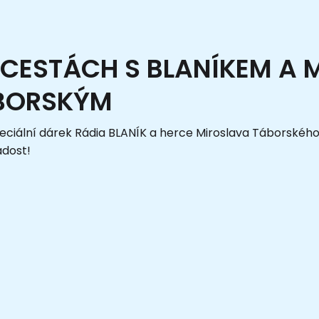
 CESTÁCH S BLANÍKEM A 
BORSKÝM
peciální dárek Rádia BLANÍK a herce Miroslava Táborského
adost!