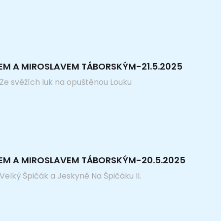
EM A MIROSLAVEM TÁBORSKÝM-21.5.2025
 Ze svěžích luk na opuštěnou Louku
KEM A MIROSLAVEM TÁBORSKÝM-20.5.2025
Velký Špičák a Jeskyně Na Špičáku II.