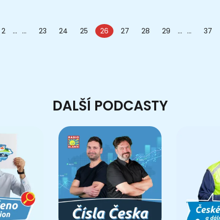
2
...
23
24
25
26
27
28
29
...
37
DALŠÍ PODCASTY