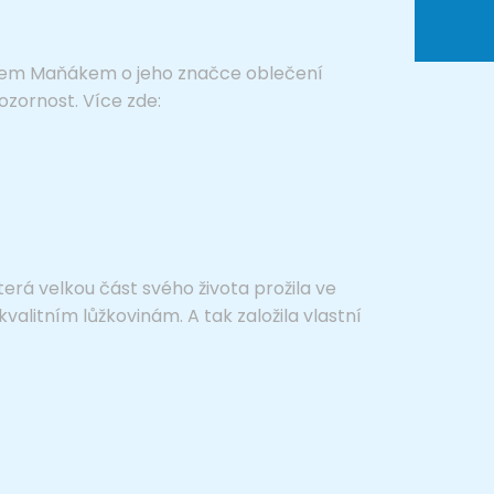
tějem Maňákem o jeho značce oblečení
zornost. Více zde:
terá velkou část svého života prožila ve
valitním lůžkovinám. A tak založila vlastní