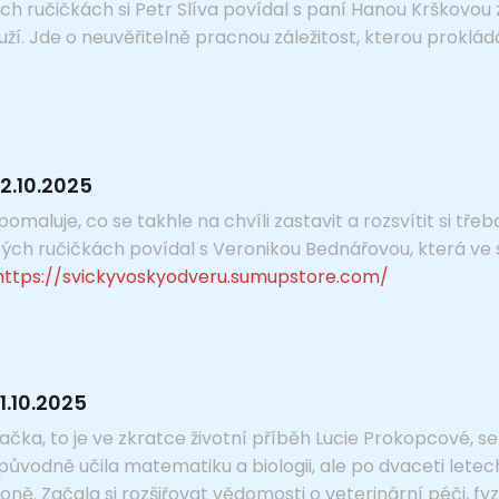
h ručičkách si Petr Slíva povídal s paní Hanou Krškovou z
dluží. Jde o neuvěřitelně pracnou záležitost, kterou proklá
2.10.2025
pomaluje, co se takhle na chvíli zastavit a rozsvítit si tře
kých ručičkách povídal s Veronikou Bednářovou, která ve 
https://svickyvoskyodveru.sumupstore.com/
1.10.2025
ačka, to je ve zkratce životní příběh Lucie Prokopcové, se
ůvodně učila matematiku a biologii, ale po dvaceti letech 
oně. Začala si rozšiřovat vědomosti o veterinární péči, fyz