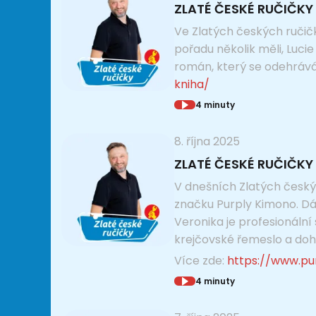
ZLATÉ ČESKÉ RUČIČKY 
Ve Zlatých českých ručičk
pořadu několik měli, Luci
román, který se odehrává 
kniha/
4 minuty
8. října 2025
ZLATÉ ČESKÉ RUČIČKY 
V dnešních Zlatých českýc
značku Purply Kimono. Dá
Veronika je profesionální
krejčovské řemeslo a doh
Více zde:
https://www.pu
4 minuty