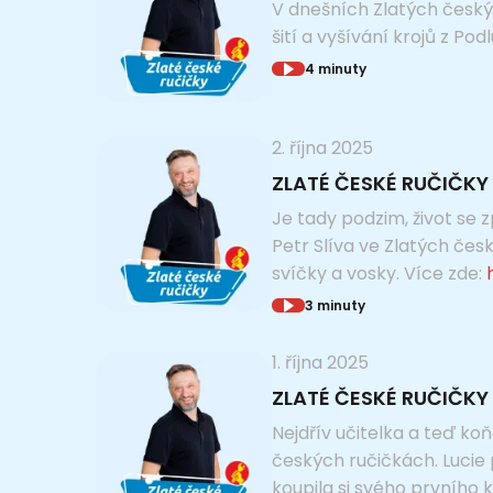
V dnešních Zlatých českýc
šití a vyšívání krojů z Po
4 minuty
2. října 2025
ZLATÉ ČESKÉ RUČIČKY 
Je tady podzim, život se z
Petr Slíva ve Zlatých čes
svíčky a vosky. Více zde:
3 minuty
1. října 2025
ZLATÉ ČESKÉ RUČIČKY 
Nejdřív učitelka a teď koň
českých ručičkách. Lucie p
koupila si svého prvního k