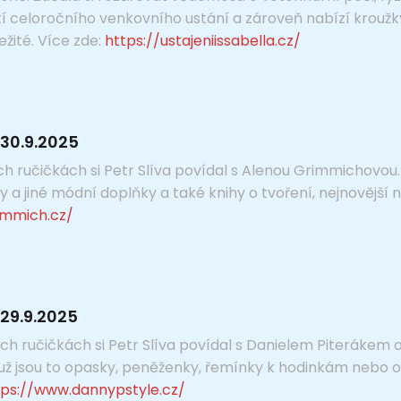
tí celoročního venkovního ustání a zároveň nabízí kroužk
žité. Více zde:
https://ustajeniissabella.cz/
30.9.2025
h ručičkách si Petr Slíva povídal s Alenou Grimmichovou. 
a jiné módní doplňky a také knihy o tvoření, nejnovější 
immich.cz/
29.9.2025
h ručičkách si Petr Slíva povídal s Danielem Piterákem o 
už jsou to opasky, peněženky, řemínky k hodinkám nebo ob
tps://www.dannypstyle.cz/