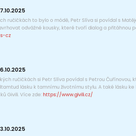
7.10.2025
ch ručičkách to bylo o módě, Petr Slíva si povídal s Ma
rhovat odvážné kousky, které tvoří dialog a přitáhnou po
s-cz
6.10.2025
ých ručičkách si Petr Slíva povídal s Petrou Čuřínovou, k
odtamtud lásku k tamnímu životnímu stylu. A také lásku ke k
ů Givili. Více zde:
https://www.givili.cz/
3.10.2025