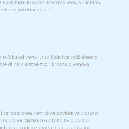
 Podivína u Břeclavi, která se věnuje ručnímu
dá šitím svatebních šatů.
ba svíčku od Veru? O svíčkách si totiž dneska
své dílně v Blatné tvoří krásné a voňavé
 kterou si dnes Petr Slíva povídal ve Zlatých
najednou zjistila, že už toho bylo dost a
ioterapii koní, jezdectví…a dnes už buduje