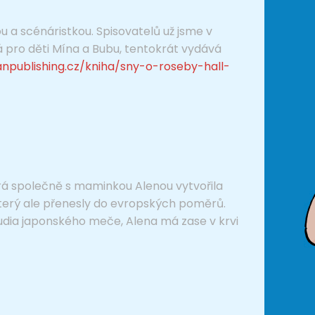
ou a scénáristkou. Spisovatelů už jsme v
ná pro děti Mína a Bubu, tentokrát vydává
npublishing.cz/kniha/sny-o-roseby-hall-
erá společně s maminkou Alenou vytvořila
terý ale přenesly do evropských poměrů.
studia japonského meče, Alena má zase v krvi