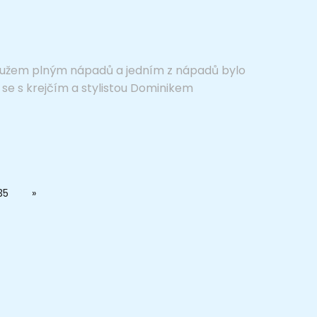
, mužem plným nápadů a jedním z nápadů bylo
l se s krejčím a stylistou Dominikem
35