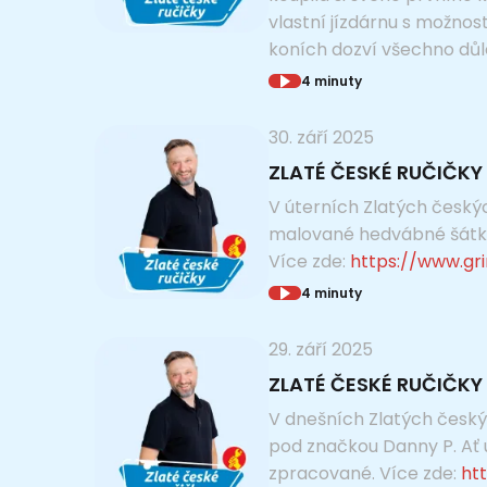
vlastní jízdárnu s možnos
koních dozví všechno důle
4 minuty
30. září 2025
ZLATÉ ČESKÉ RUČIČKY 
V úterních Zlatých českýc
malované hedvábné šátky 
Více zde:
https://www.gr
4 minuty
29. září 2025
ZLATÉ ČESKÉ RUČIČKY 
V dnešních Zlatých českýc
pod značkou Danny P. Ať 
zpracované. Více zde:
ht