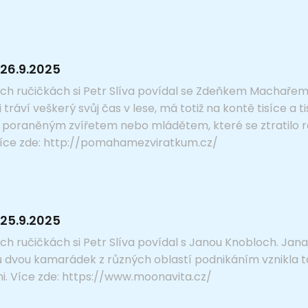
26.9.2025
ch ručičkách si Petr Slíva povídal se Zdeňkem Machařem
ji tráví veškerý svůj čas v lese, má totiž na kontě tisíce a
poraněným zvířetem nebo mládětem, které se ztratilo rod
. Více zde: http://pomahamezviratkum.cz/
25.9.2025
ch ručičkách si Petr Slíva povídal s Janou Knobloch. Ja
 dvou kamarádek z různých oblastí podnikáním vznikla t
i. Více zde: https://www.moonavita.cz/