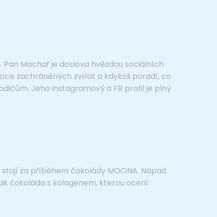
. Pan Machař je doslova hvězdou sociálních
 tisíce zachráněných zvířat a kdykoli poradí, co
ičům. Jeho instagramový a FB profil je plný
na stojí za příběhem čokolády MOONA. Nápad
ak čokoláda s kolagenem, kterou ocení