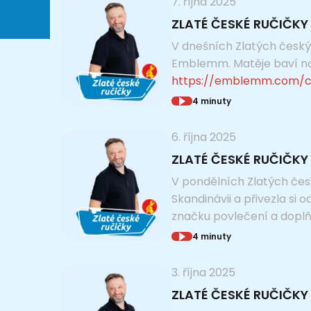
7. října 2025
ZLATÉ ČESKÉ RUČIČKY 
V dnešních Zlatých český
Emblemm. Matěje baví nav
https://emblemm.com/c
4 minuty
6. října 2025
ZLATÉ ČESKÉ RUČIČKY 
V pondělních Zlatých česk
Skandinávii a přivezla si 
značku povlečení a doplňk
4 minuty
3. října 2025
ZLATÉ ČESKÉ RUČIČKY 