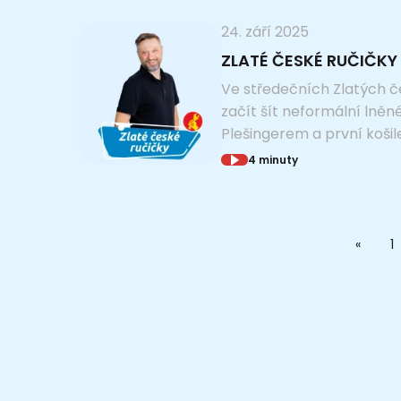
24. září 2025
ZLATÉ ČESKÉ RUČIČKY 
Ve středečních Zlatých č
začít šít neformální lněné
Plešingerem a první košil
4 minuty
1