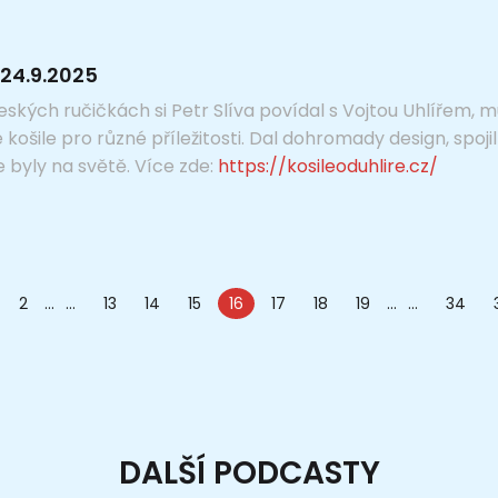
24.9.2025
eských ručičkách si Petr Slíva povídal s Vojtou Uhlířem
 košile pro různé příležitosti. Dal dohromady design, spoji
e byly na světě. Více zde:
https://kosileoduhlire.cz/
2
...
13
14
15
16
17
18
19
...
34
DALŠÍ PODCASTY