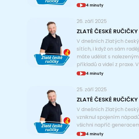
4 minuty
26. září 2025
ZLATÉ ČESKÉ RUČIČKY 
V dnešních Zlatých český
sítích, i když on sám radě
máte udělat s nalezeným 
příkladů a videí z praxe
4 minuty
25. září 2025
ZLATÉ ČESKÉ RUČIČKY 
V dnešních Zlatých český
vzniknul spojením nápadů
všichni napříč generacem
4 minuty