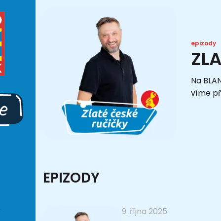
epizody
ZL
Na BLAN
víme při
EPIZODY
9. října 2025