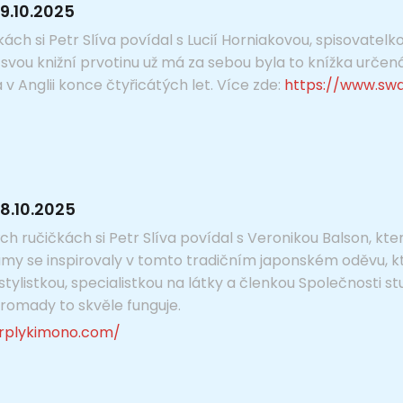
9.10.2025
ách si Petr Slíva povídal s Lucií Horniakovou, spisovatelk
e svou knižní prvotinu už má za sebou byla to knížka urče
v Anglii konce čtyřicátých let. Více zde:
https://www.swa
8.10.2025
h ručičkách si Petr Slíva povídal s Veronikou Balson, kt
my se inspirovaly v tomto tradičním japonském oděvu, k
 stylistkou, specialistkou na látky a členkou Společnosti 
romady to skvěle funguje.
rplykimono.com/