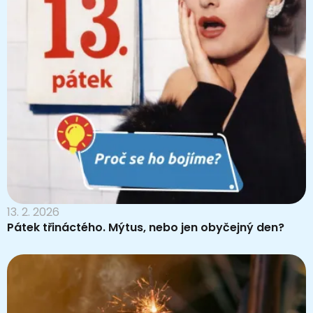
13. 2. 2026
Pátek třináctého. Mýtus, nebo jen obyčejný den?