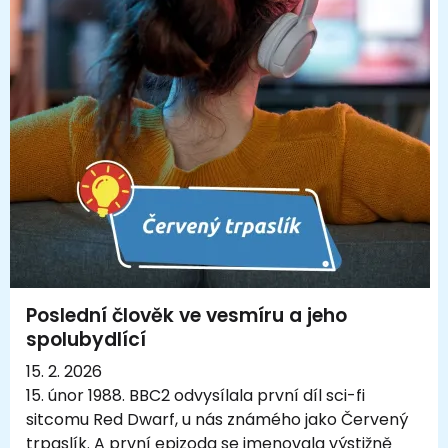
Poslední člověk ve vesmíru a jeho
spolubydlící
15. 2. 2026
15. únor 1988. BBC2 odvysílala první díl sci-fi
sitcomu Red Dwarf, u nás známého jako Červený
trpaslík. A první epizoda se jmenovala výstižně